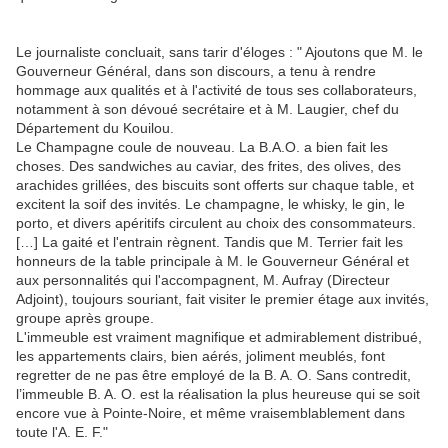
Le journaliste concluait, sans tarir d'éloges : " Ajoutons que M. le
Gouverneur Général, dans son discours, a tenu à rendre
hommage aux qualités et à l'activité de tous ses collaborateurs,
notamment à son dévoué secrétaire et à M. Laugier, chef du
Département du Kouilou.
Le Champagne coule de nouveau. La B.A.O. a bien fait les
choses. Des sandwiches au caviar, des frites, des olives, des
arachides grillées, des biscuits sont offerts sur chaque table, et
excitent la soif des invités. Le champagne, le whisky, le gin, le
porto, et divers apéritifs circulent au choix des consommateurs.
[…] La gaité et l'entrain règnent. Tandis que M. Terrier fait les
honneurs de la table principale à M. le Gouverneur Général et
aux personnalités qui l'accompagnent, M. Aufray (Directeur
Adjoint), toujours souriant, fait visiter le premier étage aux invités,
groupe après groupe.
L'immeuble est vraiment magnifique et admirablement distribué,
les appartements clairs, bien aérés, joliment meublés, font
regretter de ne pas être employé de la B. A. O. Sans contredit,
l’immeuble B. A. O. est la réalisation la plus heureuse qui se soit
encore vue à Pointe-Noire, et même vraisemblablement dans
toute l'A. E. F."