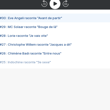
#30 : Eve Angeli raconte "Avant de partir"
#29 : MC Solaar raconte "Bouge de là"
28 : Lorie raconte "Je vais vite"
#27 : Christophe Willem raconte "Jacques a dit"
#26 : Chimène Badi raconte "Entre nous"
#25 : Indochine raconte "3e sexe"
#24 : Zaho raconte "C'est chelou"
#23 : Patrick Bruel raconte "Au café des délices"
#22 : Kyo raconte "Le chemin"
#21 : Nolwenn Leroy raconte "Cassé"
#20 : Patrick Hernandez raconte "Born to be alive"