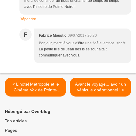
merci de continuer de nous enchanter de temps en temps
avec l'histoire de Pointe Noire !
Répondre
F
Fabrice Moustic
09/07/2017 20:30
Bonjour, merci à vous d'être une fidèle lectrice !<br />
La petite fille de Jean des Isles souhaitait
communiquer avec vous.
< L'hôtel Métropole et le
Avant le voyage... avoir un
Cinéma Vox de Pointe-
véhicule opérationnel ! >
Noire
Hébergé par Overblog
Top articles
Pages