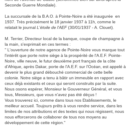
Seconde Guerre Mondiale).
La succursale de la B.A.O. à Pointe-Noire a été inaugurée en
1937. Très précisément le 18 janvier 1937 à 11h, comme le
relatait le journal
L'étoile de l'AEF
(30/01/1937 - A. Clouet).
M. Terrier, Directeur local de la banque, coupe de champagne à
la main, s'exprimait en ces termes :
" L'ouverture de notre agence de Pointe-Noire vous marque tout
l'intérêt que porte notre siège à la prospérité de l'A.E.F. Pointe-
Noire, ville neuve, le futur deuxième port français de la côte
d'Afrique, après Dakar, porte de l'A.E.F. sur l'Océan, est appelé à
devenir le plus grand débouché commercial de cette belle
colonie. Notre siège a tenu à bâtir un immeuble en rapport avec
ceux déjà existants et ceux qui seront construits par la suite.
Nous osons espérer, Monsieur le Gouverneur Général, et vous
tous, Messieurs, que vous n'avez pas été déçus !
Vous trouverez ici, comme dans tous nos Etablissements, le
meilleur accueil. Toujours prêts à vous rendre service, dans les
limites de nos attributions et des textes qui nous régissent, nous
nous efforcerons de collaborer de tous nos moyens au
développement de cette région."