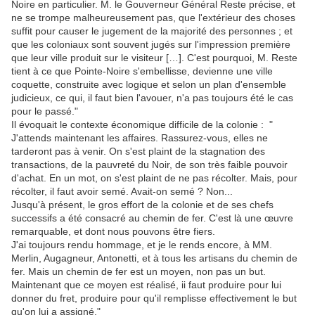
Noire en particulier. M. le Gouverneur Général Reste précise, et
ne se trompe malheureusement pas, que l'extérieur des choses
suffit pour causer le jugement de la majorité des personnes ; et
que les coloniaux sont souvent jugés sur l'impression première
que leur ville produit sur le visiteur […]. C'est pourquoi, M. Reste
tient à ce que Pointe-Noire s'embellisse, devienne une ville
coquette, construite avec logique et selon un plan d'ensemble
judicieux, ce qui, il faut bien l'avouer, n'a pas toujours été le cas
pour le passé."
Il évoquait le contexte économique difficile de la colonie : "
J'attends maintenant les affaires. Rassurez-vous, elles ne
tarderont pas à venir. On s'est plaint de la stagnation des
transactions, de la pauvreté du Noir, de son très faible pouvoir
d'achat. En un mot, on s'est plaint de ne pas récolter. Mais, pour
récolter, il faut avoir semé. Avait-on semé ? Non...
Jusqu'à présent, le gros effort de la colonie et de ses chefs
successifs a été consacré au chemin de fer. C'est là une œuvre
remarquable, et dont nous pouvons être fiers.
J'ai toujours rendu hommage, et je le rends encore, à MM.
Merlin, Augagneur, Antonetti, et à tous les artisans du chemin de
fer. Mais un chemin de fer est un moyen, non pas un but.
Maintenant que ce moyen est réalisé, ii faut produire pour lui
donner du fret, produire pour qu'il remplisse effectivement le but
qu'on lui a assigné."