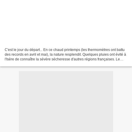
C'est le jour du départ... En ce chaud printemps (les thermomètres ont battu
des records en avril et mai), la nature resplendit. Quelques pluies ont évité à
l'Isère de connaître la sévère sécheresse d'autres régions françaises. Le
vieux chêne a de nouveau...