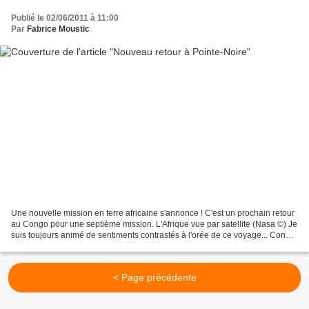
Publié le 02/06/2011 à 11:00
Par
Fabrice Moustic
Une nouvelle mission en terre africaine s'annonce ! C'est un prochain retour
au Congo pour une septième mission. L'Afrique vue par satellite (Nasa ©) Je
suis toujours animé de sentiments contrastés à l'orée de ce voyage... Congo,
pays de contrastes, contrée...
< Page précédente