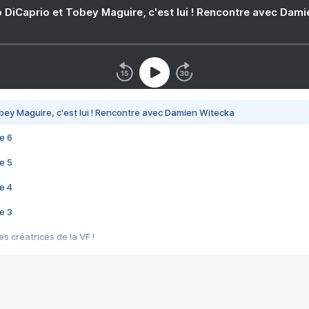
 DiCaprio et Tobey Maguire, c'est lui ! Rencontre avec Dam
bey Maguire, c'est lui ! Rencontre avec Damien Witecka
e 6
e 5
e 4
e 3
s créatrices de la VF !
e 2
e 1