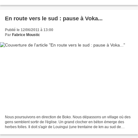
sableuse encaissée Sous le chaud...
En route vers le sud : pause à Voka...
Publié le 12/06/2011 à 13:00
Par
Fabrice Moustic
Nous poursuivons en direction de Boko. Nous dépassons un village où des
gens semblent sortir de l'église. Un grand clocher en béton émerge des
herbes folles. Il doit s'agir de Louingui (une trentaine de km au sud de
Kinkala). Nous ne descendons pas de...