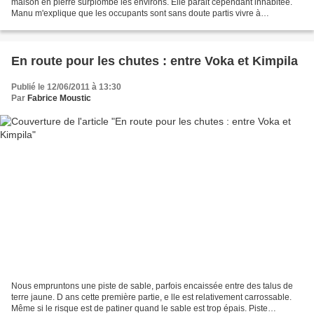
maison en pierre surplombe les environs. Elle parait cependant inhabitée.
Manu m'explique que les occupants sont sans doute partis vivre à
Brazzaville ou qu'un décès explique...
En route pour les chutes : entre Voka et Kimpila
Publié le 12/06/2011 à 13:30
Par
Fabrice Moustic
Nous empruntons une piste de sable, parfois encaissée entre des talus de
terre jaune. D ans cette première partie, e lle est relativement carrossable.
Même si le risque est de patiner quand le sable est trop épais. Piste