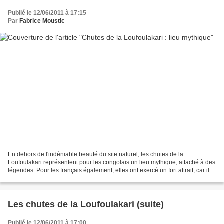
Publié le 12/06/2011 à 17:15
Par
Fabrice Moustic
En dehors de l'indéniable beauté du site naturel, les chutes de la
Loufoulakari représentent pour les congolais un lieu mythique, attaché à des
légendes. Pour les français également, elles ont exercé un fort attrait, car ils
ont cherché à immortaliser...
Les chutes de la Loufoulakari (suite)
Publié le 12/06/2011 à 17:00