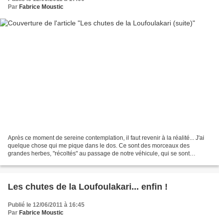
Par
Fabrice Moustic
Après ce moment de sereine contemplation, il faut revenir à la réalité... J'ai
quelque chose qui me pique dans le dos. Ce sont des morceaux des
grandes herbes, "récoltés" au passage de notre véhicule, qui se sont
immiscés sous mon T-shirt ! Je m'en débarasse...
Les chutes de la Loufoulakari... enfin !
Publié le 12/06/2011 à 16:45
Par
Fabrice Moustic