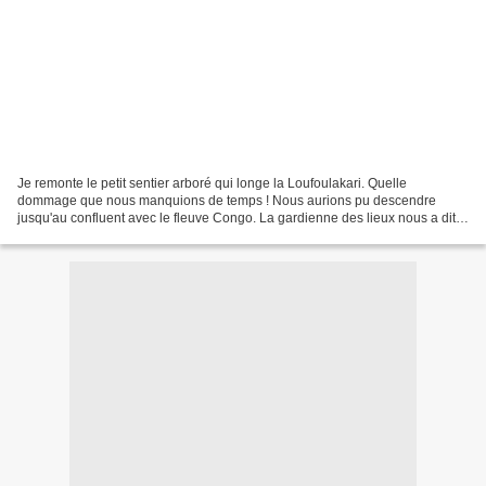
Je remonte le petit sentier arboré qui longe la Loufoulakari. Quelle
dommage que nous manquions de temps ! Nous aurions pu descendre
jusqu'au confluent avec le fleuve Congo. La gardienne des lieux nous a dit
que c'était possible à pied. Mais le temps...