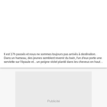
Il est 17h passés et nous ne sommes toujours pas arrivés à destination.
Dans un hameau, des jeunes semblent revenir du bain, l'un d'eux porte une
serviette sur l'épaule et... un peigne violet planté dans les cheveux en haut
du crâne ! Du plus bel effet....
Publicité