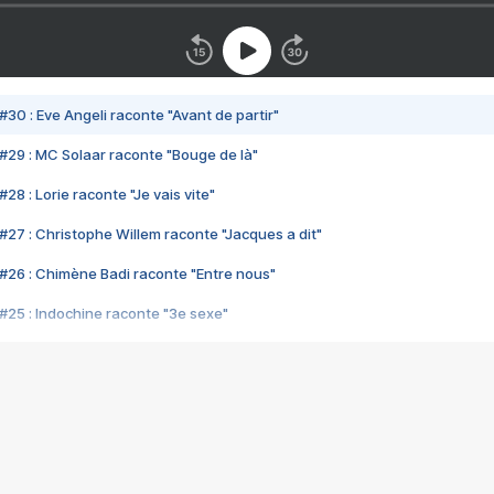
#30 : Eve Angeli raconte "Avant de partir"
#29 : MC Solaar raconte "Bouge de là"
28 : Lorie raconte "Je vais vite"
#27 : Christophe Willem raconte "Jacques a dit"
#26 : Chimène Badi raconte "Entre nous"
#25 : Indochine raconte "3e sexe"
#24 : Zaho raconte "C'est chelou"
#23 : Patrick Bruel raconte "Au café des délices"
#22 : Kyo raconte "Le chemin"
#21 : Nolwenn Leroy raconte "Cassé"