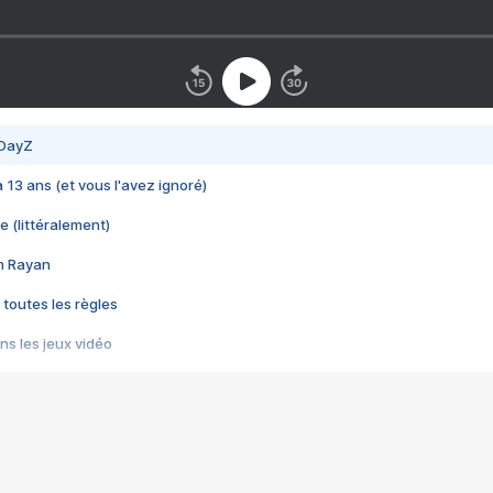
 DayZ
 a 13 ans (et vous l'avez ignoré)
e (littéralement)
im Rayan
 toutes les règles
s les jeux vidéo
us choquant de Rockstar ? - Le scandale BULLY
e plus moche de Steam
du RÊVE tourne au CAUCHEMAR