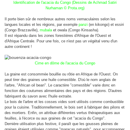
Identification de l'acacia du Congo (Dessins de Achmad Satiri
Nurhaman © Prota.org)
Il porte bien sûr de nombreux autres noms vernaculaires selon les
langues locales et les régions, par exemple
panzi
(en kikongo) et essiri
(Congo Brazzaville),
mubala
et owala (Congo Kinsasha).
Il est répandu dans les zones forestières d'Afrique de l'Ouest et
d'Afrique Centrale. Pour une fois, ce n'est pas un végétal venu d'un
autre continent !
Cime en dôme de l'acacia du Congo
La graine est consommée bouillie ou rôtie en Afrique de l'Ouest. On
peut tirer des graines une huile comestible.
D'où le nom anglais de
l'arbre, "African oil bean". Le caractère "comestible" varie donc en
fonction des coutumes alimentaires des pays et des régions. D'autres
fabriquent du savon avec l'huile extraite.
Le bois de l'arbre et les cosses vides sont utilisés comme combustible
pour la cuisine. Traditionnellement, le bois sert à fabriquer des pilons et
des mortiers. Enfin, on attribue différentes vertus thérapeutiques aux
feuilles, à l'écorce ou aux graines de cet "acacia du Congo".
Dernière utilisation plus festive, il paraît que les gousses pleines de
graines étaient utilisées comme "maracas naturels", pour accompagner