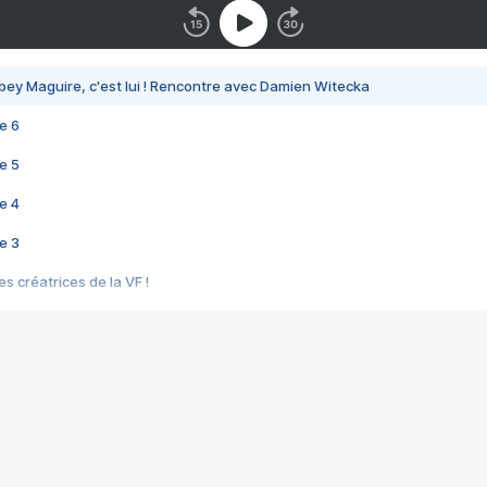
bey Maguire, c'est lui ! Rencontre avec Damien Witecka
e 6
e 5
e 4
e 3
s créatrices de la VF !
e 2
e 1
e Mektoub My Love arrive enfin ! Rencontre avec Shaïn Boumedine et Sal
i : après Toni en famille
elle réalise le bouleversant Dites lui que je l'aime