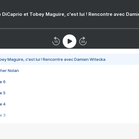
 DiCaprio et Tobey Maguire, c'est lui ! Rencontre avec Dam
bey Maguire, c'est lui ! Rencontre avec Damien Witecka
pher Nolan
e 6
e 5
e 4
e 3
s créatrices de la VF !
e 2