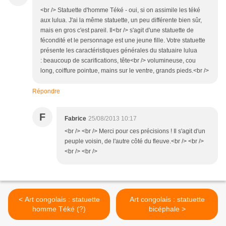
<br /> Statuette d'homme Téké - oui, si on assimile les téké
aux lulua. J'ai la même statuette, un peu différente bien sûr,
mais en gros c'est pareil. Il<br /> s'agit d'une statuette de
fécondité et le personnage est une jeune fille. Votre statuette
présente les caractéristiques générales du statuaire lulua
: beaucoup de scarifications, tête<br /> volumineuse, cou
long, coiffure pointue, mains sur le ventre, grands pieds.<br />
Répondre
F
Fabrice
25/08/2013 10:17
<br /> <br /> Merci pour ces précisions ! Il s'agit d'un
peuple voisin, de l'autre côté du fleuve.<br /> <br />
<br /> <br />
< Art congolais : statuette
Art congolais : statuette
homme Téké (?)
bicéphale >