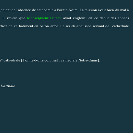
ignaient de l'absence de cathédrale à Pointe-Noire. La mission avait bien du mal à
. Il s'avère que
Monseigneur Friteau
avait englouti en ce début des années
ruction de ce bâtiment en béton armé. Le rez-de-chaussée servant de "cathédrale
e" cathédrale (
Pointe-Noire colonial : cathédrale Notre-Dame
).
s Karthala