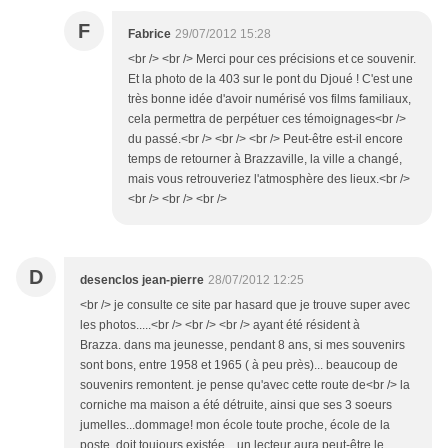
F
Fabrice
29/07/2012 15:28
<br /> <br /> Merci pour ces précisions et ce souvenir.
Et la photo de la 403 sur le pont du Djoué ! C'est une
très bonne idée d'avoir numérisé vos films familiaux,
cela permettra de perpétuer ces témoignages<br />
du passé.<br /> <br /> <br /> Peut-être est-il encore
temps de retourner à Brazzaville, la ville a changé,
mais vous retrouveriez l'atmosphère des lieux.<br />
<br /> <br /> <br />
D
desenclos jean-pierre
28/07/2012 12:25
<br /> je consulte ce site par hasard que je trouve super avec
les photos.....<br /> <br /> <br /> ayant été résident à
Brazza. dans ma jeunesse, pendant 8 ans, si mes souvenirs
sont bons, entre 1958 et 1965 ( à peu près)... beaucoup de
souvenirs remontent. je pense qu'avec cette route de<br /> la
corniche ma maison a été détruite, ainsi que ses 3 soeurs
jumelles...dommage! mon école toute proche, école de la
poste, doit toujours existée... un lecteur aura peut-être le