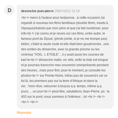
D
desenclos jean-pierre
29/07/2012 11:16
<br /> merci à l'auteur pour laréponse...à cette occasion j'ai
regardé à nouveau les films familliaux (double 8mm, muets à
l'époque)réalisés par mon père et que j'ai fait numériser. pour
info<br /> j'ai connu et je revois sur ces films, entre autre, le
fameux pont du Djoué, (photo jointe, si je ne me trompe pas)
béton, c'était la seule route et elle était bien goudronnée...une
des sorties du dimanche, avec la grande piscine ou les
cinémas "VOG, L ETOILE"....il y avait aussi les courses de
kart le<br /> dimanche matin, en ville, enfin la liste est longue
et je pourrais transcrire mes souvenirs omniprésents pendant
des heures...mais pour finir, pour le moment, je consulte les
photos<br /> sur Pointe-Noire, hélas pas de souvenirs car ce
fut là, les premiers pas sur la terre d'Afrique et dans la
vie..."mon rêve, retourner à brazza q.q. temps, même q.q.
jours, ....un jour<br /> peut-être, salutations Jean-Pierre. ps : la
403 sur le pont, nous sommes à l'intérieur....lol <br /> <br />
<br /> <br />
Répondre