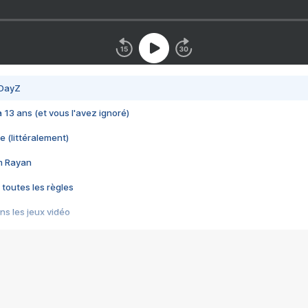
 DayZ
 a 13 ans (et vous l'avez ignoré)
e (littéralement)
im Rayan
 toutes les règles
s les jeux vidéo
us choquant de Rockstar ? - Le scandale BULLY
e plus moche de Steam
du RÊVE tourne au CAUCHEMAR