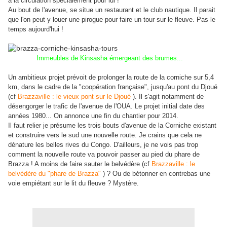
à la circulation spécialement pour lui !
Au bout de l'avenue, se situe un restaurant et le club nautique. Il parait
que l'on peut y louer une pirogue pour faire un tour sur le fleuve. Pas le
temps aujourd'hui !
Immeubles de Kinsasha émergeant des brumes...
Un ambitieux projet prévoit de prolonger la route de la corniche sur 5,4
km, d
ans le cadre de la "coopération française",
jusqu'au pont du Djoué
(cf
Brazzaville : le vieux pont sur le Djoué
). Il s'agit notamment de
désengorger le trafic de l'avenue de l'OUA. Le projet initial date des
années 1980... On annonce une fin du chantier pour 2014.
Il faut relier je présume les trois bouts d'avenue de la Corniche existant
et construire vers le sud une nouvelle route. Je crains que cela ne
dénature les belles rives du Congo. D'ailleurs, je ne vois pas trop
comment la nouvelle route va pouvoir passer au pied du phare de
Brazza ! A moins de faire sauter le belvédère (cf
Brazzaville : le
belvédère du "phare de Brazza"
) ? Ou de bétonner en contrebas une
voie empiétant sur le lit du fleuve ? Mystère.