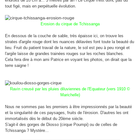
endroits de 20 cm à... 3 mètres par an ! Le cirque n'est donc pas du
tout figé, mais en perpétuelle évolution.
Erosion du cirque de Tchissanga
En dessous de la couche de sable, très épaisse ici, on trouve les
strates d'argile rouge dont les nuances délavées font toute la beauté du
lieu. Fruit du patient travail de la nature, le sol est peu à peu rongé et
l'argile laisse de grandes trainées rouges sur les roches blanches.
Cela fera dire à mon ami Patrice en voyant les photos, on dirait que la
terre saigne !
Ravin creusé par les pluies diluviennes de l'Equateur (vers 1910 ©
Marichelle)
Nous ne sommes pas les premiers à être impressionnés par la beauté
et la singularité de ces paysages, fruits de l'érosion. D'autres les ont
immortalisés dès le début du 20ème siècle.
S'agit-il des gorges de Diosso (cirque Poumpi) ou de celles de
Tchissanga ? Mystère...