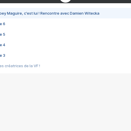
bey Maguire, c'est lui ! Rencontre avec Damien Witecka
e 6
e 5
e 4
e 3
s créatrices de la VF !
e 2
e 1
e Mektoub My Love arrive enfin ! Rencontre avec Shaïn Boumedine et Sal
i : après Toni en famille
elle réalise le bouleversant Dites lui que je l'aime
ais ! Rencontre autour de Vie privée de Rebecca Zlotowski