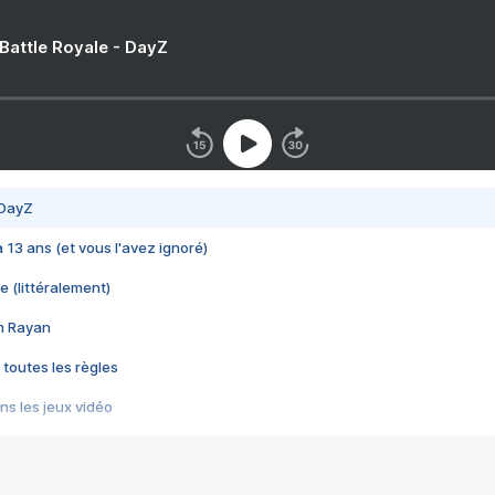
 Battle Royale - DayZ
 DayZ
 a 13 ans (et vous l'avez ignoré)
e (littéralement)
im Rayan
 toutes les règles
s les jeux vidéo
us choquant de Rockstar ? - Le scandale BULLY
e plus moche de Steam