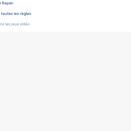
im Rayan
 toutes les règles
s les jeux vidéo
us choquant de Rockstar ? - Le scandale BULLY
e plus moche de Steam
du RÊVE tourne au CAUCHEMAR
pendant 8 heures
it… à tort
umiliés par un jeu vidéo
ire - Final Fantasy 8
ti un empire - Age of Empires
story DOFUS
tard, il crée l'un des pires jeux de tous les temps, MindsEye.