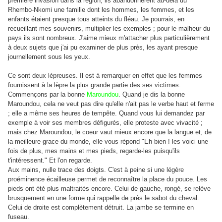
première invasion dans la région, ils abandonnèrent au-delà du
Rhembo-Nkomi une famille dont les hommes, les femmes, et les
enfants étaient presque tous atteints du fléau. Je pourrais, en
recueillant mes souvenirs, multiplier les exemples ; pour le malheur du
pays ils sont nombreux. J'aime mieux m'attacher plus particulièrement
à deux sujets que j'ai pu examiner de plus près, les ayant presque
journellement sous les yeux.
Ce sont deux lépreuses. Il est à remarquer en effet que les femmes
fournissent à la lèpre la plus grande partie des ses victimes.
Commençons par la bonne
Maroundou
. Quand je dis la bonne
Maroundou, cela ne veut pas dire qu'elle n'ait pas le verbe haut et ferme
; elle a même ses heures de tempête. Quand vous lui demandez par
exemple à voir ses membres défigurés, elle proteste avec vivacité ;
mais chez Maroundou, le coeur vaut mieux encore que la langue et, de
la meilleure grace du monde, elle vous répond "Eh bien ! les voici une
fois de plus, mes mains et mes pieds, regarde-les puisqu'ils
t'intéressent." Et l'on regarde.
Aux mains, nulle trace des doigts. C'est à peine si une légère
proéminence écailleuse permet de reconnaître la place du pouce. Les
pieds ont été plus maltraités encore. Celui de gauche, rongé, se relève
brusquement en une forme qui rappelle de près le sabot du cheval.
Celui de droite est complètement détruit. La jambe se termine en
fuseau.