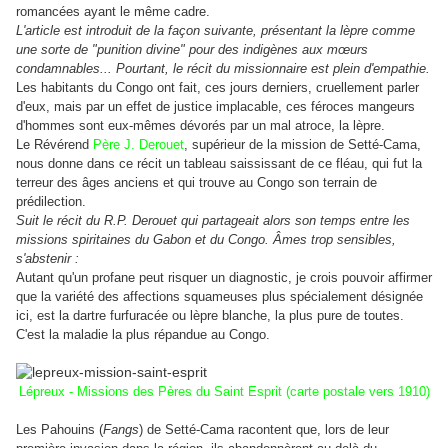
romancées ayant le même cadre.
L'article est introduit de la façon suivante, présentant la lèpre comme
une sorte de "punition divine" pour des indigènes aux mœurs
condamnables... Pourtant, le récit du missionnaire est plein d'empathie.
Les habitants du Congo ont fait, ces jours derniers, cruellement parler
d'eux, mais par un effet de justice implacable, ces féroces mangeurs
d'hommes sont eux-mêmes dévorés par un mal atroce, la lèpre.
Le Révérend
Père J. Derouet
, supérieur de la mission de Setté-Cama,
nous donne dans ce récit un tableau saississant de ce fléau, qui fut la
terreur des âges anciens et qui trouve au Congo son terrain de
prédilection.
Suit le récit du R.P. Derouet qui partageait alors son temps entre les
missions spiritaines du Gabon et du Congo. Âmes trop sensibles,
s'abstenir :
Autant qu'un profane peut risquer un diagnostic, je crois pouvoir affirmer
que la variété des affections squameuses plus spécialement désignée
ici, est la dartre furfuracée ou lèpre blanche, la plus pure de toutes.
C'est la maladie la plus répandue au Congo.
Lépreux - Missions des Pères du Saint Esprit (carte postale vers 1910)
Les Pahouins (
Fangs
) de Setté-Cama racontent que, lors de leur