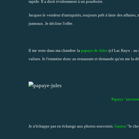
rapide. Il a droit évidemment à un pourboire.
Jacques le vendeur d'antiquités, toujours prêt à faire des affaires,
jumeaux. Je décline l'offre.
Il me reste dans ma chambre la
papaye de Jules
(cf
Lac Kayo : au r
valises. Je l'emmène donc au restaurant et demande qu'on me la dé
Papaye "ancienne
Je n'échappe pas en échange aux photos souvenirs.
Gaston
"le chef