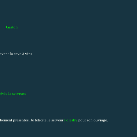
Gaston
devant la cave à vins.
évie la serveuse
ement présentée. Je félicite le serveur
Polesky
pour son ouvrage.