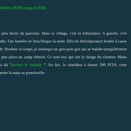
étrolière d'ENI Congo (© ENI)
 plus facile du parcours. Dans ce village, c'est la bifurcation. A gauche, c'est
mbe. Une barrière en bois bloque la route. Elle est théoriquement fermée à cause
e. Pendant ce temps, je remarque un gros porc gris qui se balade tranquillement
s a pris place un camp chinois. Ce sont eux qui ont la charge du chantier. Manu
 a dû "
secouer le baobab !
". En fait, le chauffeur a donné 500 FCFA, cette
ettre la main au portefeuille.