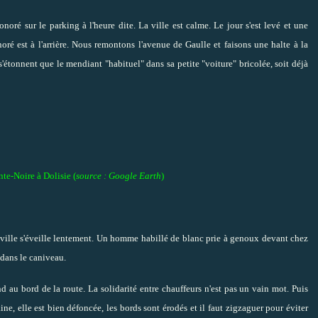
ré sur le parking à l'heure dite. La ville est calme. Le jour s'est levé et une
é est à l'arrière. Nous remontons l'avenue de Gaulle et faisons une halte à la
étonnent que le mendiant "habituel" dans sa petite "voiture" bricolée, soit déjà
nte-Noire à Dolisie (
source : Google Earth
)
 ville s'éveille lentement. Un homme habillé de blanc prie à genoux devant chez
t dans le caniveau.
 au bord de la route. La solidarité entre chauffeurs n'est pas un vain mot. Puis
aine, elle est bien défoncée, les bords sont érodés et il faut zigzaguer pour éviter