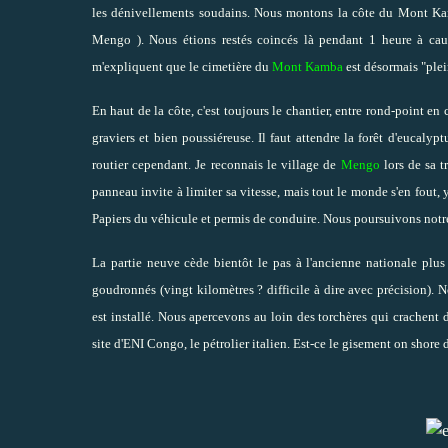
les dénivellements soudains. Nous montons la côte du Mont K
Mengo
). Nous étions restés coincés là pendant 1 heure à cau
m'expliquent que le cimetière du
Mont Kamba
est désormais "plein
En haut de la côte, c'est toujours le chantier, entre rond-point en
graviers et bien poussiéreuse. Il faut attendre la forêt d'euca
routier cependant. Je reconnais le village de
Mengo
lors de sa t
panneau invite à limiter sa vitesse, mais tout le monde s'en fout
Papiers du véhicule et permis de conduire. Nous poursuivons not
La partie neuve cède bientôt le pas à l'ancienne nationale plus 
goudronnés (vingt kilomètres ? difficile à dire avec précision)
est installé. Nous apercevons au loin des torchères qui crachent 
site d'ENI Congo, le pétrolier italien. Est-ce le gisement on shore