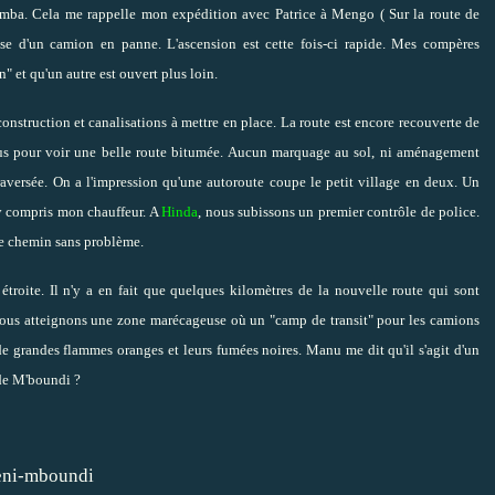
amba. Cela me rappelle mon expédition avec Patrice à Mengo (
Sur la route de
se d'un camion en panne. L'ascension est cette fois-ci rapide. Mes compères
" et qu'un autre est ouvert plus loin.
 construction et canalisations à mettre en place. La route est encore recouverte de
lyptus pour voir une belle route bitumée. Aucun marquage au sol, ni aménagement
raversée. On a l'impression qu'une autoroute coupe le petit village en deux. Un
, y compris mon chauffeur. A
Hinda
, nous subissons un premier contrôle de police.
re chemin sans problème.
étroite. Il n'y a en fait que quelques kilomètres de la nouvelle route qui sont
. Nous atteignons une zone marécageuse où un "camp de transit" pour les camions
de grandes flammes oranges et leurs fumées noires. Manu me dit qu'il s'agit d'un
 de M'boundi ?