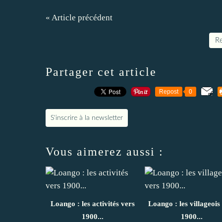
« Article précédent
Re
Partager cet article
Repost
0
S'inscrire à la newsletter
Vous aimerez aussi :
Loango : les activités vers
Loango : les villageois
1900...
1900...