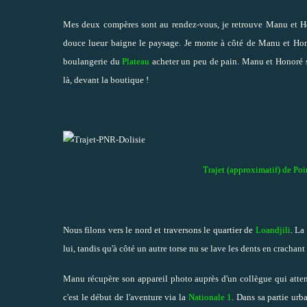
Mes deux compères sont au rendez-vous, je retrouve Manu et Hono
douce lueur baigne le paysage. Je monte à côté de Manu et Honor
boulangerie du
Plateau
acheter un peu de pain. Manu et Honoré s'
là, devant la boutique !
Trajet (approximatif) de Poi
Nous filons vers le nord et traversons le quartier de
Loandjili
. La
lui, tandis qu'à côté un autre torse nu se lave les dents en crachan
Manu récupère son appareil photo auprès d'un collègue qui attend
c'est le début de l'aventure via la
Nationale 1
. Dans sa partie urb