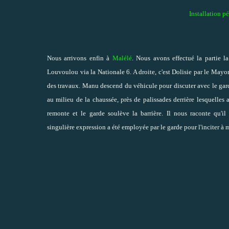
Installation p
Nous arrivons enfin à
Malélé
. Nous avons effectué la partie la
Louvoulou via la Nationale 6. A droite, c'est Dolisie par le Mayo
des travaux. Manu descend du véhicule pour discuter avec le gard
au milieu de la chaussée, près de palissades derrière lesquelle
remonte et le garde soulève la barrière. Il nous raconte qu'il
singulière
expression a été employée par le garde pour l'inciter à m