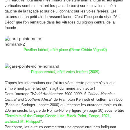
On retrouve notamment les frontons de style normand (avec les lignes
verticales sombres imitant les pans de bois) sur le pavillon situé à
gauche de la façade et sur celui donnant sur les voies ferrées. Les
toitures ont un petit air de ressemblance. C'est l'époque du style "Art
Déco" que l'on remarque dans les vitrages du pignon central de la
façade.
Pavillon latéral, côté place (Pierre-Cédric Vigna©)
Pignon central, côté voies ferrées (2009)
D'après les informations que j'ai trouvées, cette parenté s'explique
simplement par le fait qu'il s'agit du même architecte !
Dans l'ouvrage "
World Architecture 1900-2000: A Critical Mosaic :
Central and Southern Africa
" de Frampton Kenneth et Kultermann Udo
(Editeur : Springer - année 2000) qui recense les ouvrages majeurs du
20ème siècle, la gare de Pointe-Noire y figure (en page 30) sous le titre
"
Terminus of the Congo-Ocean Line, Black Point, Congo, 1921,
architect M. Philippot
".
Par contre, les auteurs commettent une grosse erreur en indiquant