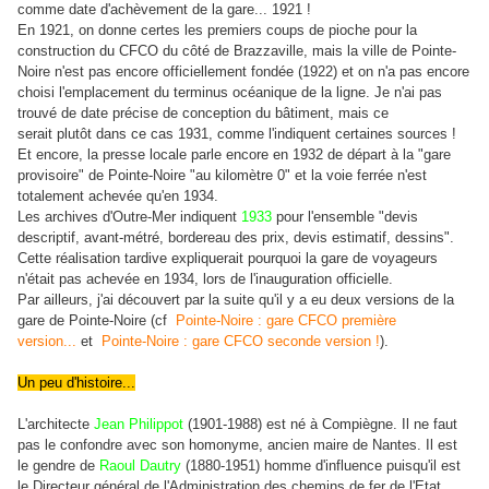
comme date d'achèvement de la gare... 1921 !
En 1921, on donne certes les premiers coups de pioche pour la
construction du CFCO du côté de Brazzaville, mais la ville de Pointe-
Noire n'est pas encore officiellement fondée (1922) et on n'a pas encore
choisi l'emplacement du terminus océanique de la ligne. Je n'ai pas
trouvé de date précise de conception du bâtiment, mais ce
serait
plutôt
dans ce cas 1931, comme l'indiquent certaines sources !
Et encore, la presse locale parle encore en 1932 de départ à la "gare
provisoire" de Pointe-Noire "au kilomètre 0" et la voie ferrée n'est
totalement achevée qu'en 1934.
Les archives d'Outre-Mer indiquent
1933
pour l'ensemble "devis
descriptif, avant-métré, bordereau des prix, devis estimatif, dessins".
Cette réalisation tardive expliquerait pourquoi la gare de voyageurs
n'était pas achevée en 1934, lors de l'inauguration officielle.
Par ailleurs, j'ai découvert par la suite qu'il y a eu deux versions de la
gare de Pointe-Noire (cf
Pointe-Noire : gare CFCO première
version...
et
Pointe-Noire : gare CFCO seconde version !
).
Un peu d'histoire...
L'architecte
Jean Philippot
(1901-1988) est né à Compiègne. Il ne faut
pas le confondre avec son homonyme, ancien maire de Nantes. Il est
le gendre de
Raoul Dautry
(1880-1951) homme d'influence puisqu'il est
le Directeur général de l'Administration des chemins de fer de l'Etat,