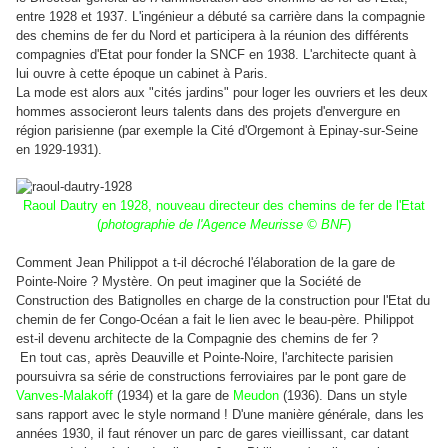
entre 1928 et 1937. L'ingénieur a débuté sa carrière dans la compagnie
des chemins de fer du Nord et participera à la réunion des différents
compagnies d'Etat pour fonder la SNCF en 1938. L'architecte quant à
lui ouvre à cette époque un cabinet à Paris.
La mode est alors aux "cités jardins"
pour loger les ouvriers
et les deux
hommes associeront leurs talents dans des projets d'envergure en
région parisienne (par exemple la Cité d'Orgemont à Epinay-sur-Seine
en 1929-1931).
Raoul Dautry en 1928, nouveau directeur des chemins de fer de l'Etat
(
photographie de l'Agence Meurisse © BNF
)
Comment Jean Philippot a t-il décroché l'élaboration de la gare de
Pointe-Noire ? Mystère. On peut imaginer que la Société de
Construction des Batignolles en charge de la construction pour l'Etat du
chemin de fer Congo-Océan a fait le lien avec le beau-père.
Philippot
est-il devenu architecte de la Compagnie des chemins de fer ?
En tout cas, après Deauville et Pointe-Noire, l'architecte parisien
poursuivra sa série de constructions ferroviaires par le pont gare de
Vanves-Malakoff
(1934) et la gare de
Meudon
(1936). Dans un style
sans rapport avec le style normand ! D'une manière générale, dans les
années 1930, il faut rénover un parc de gares vieillissant, car datant