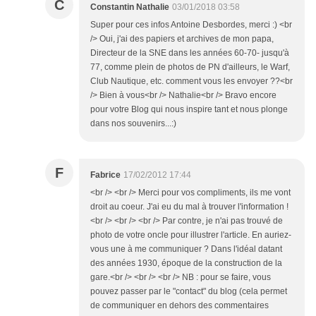
C
Constantin Nathalie
03/01/2018 03:58
Super pour ces infos Antoine Desbordes, merci :) <br
/> Oui, j'ai des papiers et archives de mon papa,
Directeur de la SNE dans les années 60-70- jusqu'à
77, comme plein de photos de PN d'ailleurs, le Warf,
Club Nautique, etc. comment vous les envoyer ??<br
/> Bien à vous<br /> Nathalie<br /> Bravo encore
pour votre Blog qui nous inspire tant et nous plonge
dans nos souvenirs...:)
F
Fabrice
17/02/2012 17:44
<br /> <br /> Merci pour vos compliments, ils me vont
droit au coeur. J'ai eu du mal à trouver l'information !
<br /> <br /> <br /> Par contre, je n'ai pas trouvé de
photo de votre oncle pour illustrer l'article. En auriez-
vous une à me communiquer ? Dans l'idéal datant
des années 1930, époque de la construction de la
gare.<br /> <br /> <br /> NB : pour se faire, vous
pouvez passer par le "contact" du blog (cela permet
de communiquer en dehors des commentaires