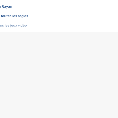
im Rayan
 toutes les règles
s les jeux vidéo
us choquant de Rockstar ? - Le scandale BULLY
e plus moche de Steam
du RÊVE tourne au CAUCHEMAR
pendant 8 heures
it… à tort
umiliés par un jeu vidéo
ire - Final Fantasy 8
ti un empire - Age of Empires
story DOFUS