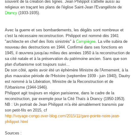
souvent de la création des lignes. Jean
Philippot s'attelle aussi au
religieux en traçant les plans de l'église Saint-Jean l'Evangéliste de
Drancy
(1933-1935).
Avec la guerre et ses bombardements, les dégâts sont nombreux et
c'est la nécessaire reconstruction. Philippot est nommé
dès 1941
"
architecte en chef des îlots sinistrés" à
Compiègne
. La ville subira de
nouveau des destructions en 1944. Confirmé dans ses fonctions en
1945, il œuvrera jusqu'au milieu des années 1950 à la reconstruction de
sa cité natale et à la préservation du patrimoine ancien. Sans que son
plan d'urbanisme soit toujours suivi...
De son côté, après avoir été un éphémère Ministre de l'Armement, à la
plus mauvaise période de l'Histoire (septembre 1939 - juin 1940), Dautry
est nommé
à la Libération,
Ministre de la Reconstruction et de
l'Urbanisme (1944-1946).
Philippot agit toujours en région parisienne,
dans le cadre de la
reconstruction, par exemple pour la Cité Thaïs à Drancy (1950-1953).
NB : Un portrait de Jean Philippot m'a été aimablement transmis par
son petit-fils en 2015, cf
http://voyage-congo.over-blog.com/2015/11/gare-pointe-noire-jean-
philippot.html
Sources :