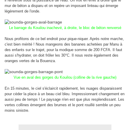
il renversé sous la puissance de l'eau. On voit en effet à droite que le
mur de béton a disparu et on repère un imposant linteau qui émerge
légèrement de l'onde.
Le barrage du Kouilou inachevé, à droite, le bloc de béton renversé
Nous profitons de ce bel endroit pour pique-niquer. Après notre marche,
c'est bien mérité ! Nous mangeons des bananes achetées par Manu
à
des enfants
sur le trajet
, pour la modique somme de
200 FCFA. Il faut
aussi s'hydrater, on doit frôler les 30°C. Il nous reste également des
oranges vertes de la Bouenza.
Vue en aval des gorges du Kouilou (colline de la rive gauche)
En 15 minutes, le ciel s'éclaircit rapidement, les nuages disparaissent
pour céder la place à un beau ciel bleu. Impressionnant changement en
aussi peu de temps ! Le paysage n'en est que plus resplendissant. Les
vertes collines émergent des brumes et le pont rouillé semble un peu
moins sinistre.