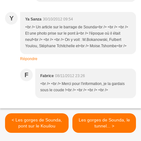
Y
Ya Sanza
30/10/2012 09:54
<br /> Un article sur le barrage de Sounda<br /> <br /> <br />
Et une photo prise sur le pont à<br /> l'époque où il était
neuf<br /> <br /> <br /> On y voit : M.Bokanowski, Fulbert
Youlou, Stéphane Tchitchelle et<br /> Moise.Tshombe<br />
Répondre
F
Fabrice
08/11/2012 23:26
<br /> <br /> Merci pour l'information, je la gardais
sous le coude !<br /> <br /> <br /> <br />
< Les gorges de Sounda,
Les gorges de Sounda, le
pont sur le Kouilou
tunnel... >