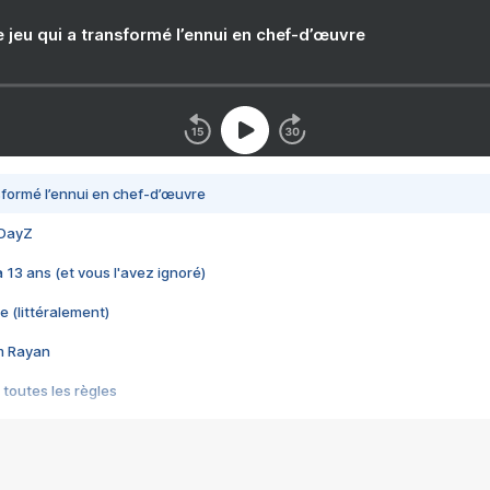
e jeu qui a transformé l’ennui en chef-d’œuvre
nsformé l’ennui en chef-d’œuvre
 DayZ
 a 13 ans (et vous l'avez ignoré)
e (littéralement)
im Rayan
 toutes les règles
s les jeux vidéo
us choquant de Rockstar ? - Le scandale BULLY