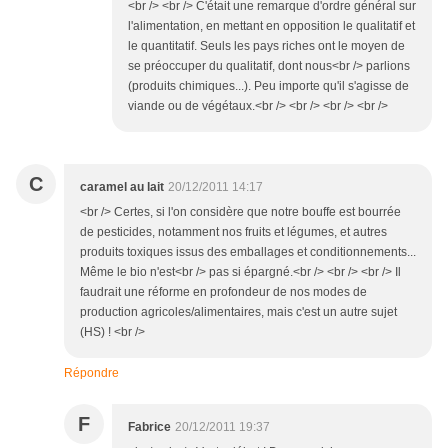
<br /> <br /> C'était une remarque d'ordre général sur
l'alimentation, en mettant en opposition le qualitatif et
le quantitatif. Seuls les pays riches ont le moyen de
se préoccuper du qualitatif, dont nous<br /> parlions
(produits chimiques...). Peu importe qu'il s'agisse de
viande ou de végétaux.<br /> <br /> <br /> <br />
C
caramel au lait
20/12/2011 14:17
<br /> Certes, si l'on considère que notre bouffe est bourrée
de pesticides, notamment nos fruits et légumes, et autres
produits toxiques issus des emballages et conditionnements...
Même le bio n'est<br /> pas si épargné.<br /> <br /> <br /> Il
faudrait une réforme en profondeur de nos modes de
production agricoles/alimentaires, mais c'est un autre sujet
(HS) ! <br />
Répondre
F
Fabrice
20/12/2011 19:37