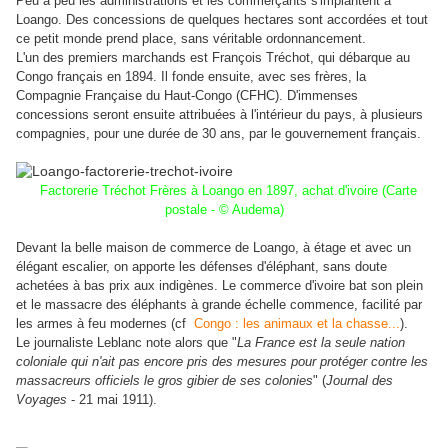
Peu à peu les administrations et les commerçants s'implantent à
Loango. Des concessions de quelques hectares sont accordées et tout
ce petit monde prend place, sans véritable ordonnancement.
L'un des premiers marchands est François Tréchot, qui débarque au
Congo français en 1894. Il fonde ensuite, avec ses frères, la
Compagnie Française du Haut-Congo (CFHC). D'immenses
concessions seront ensuite attribuées à l'intérieur du pays, à plusieurs
compagnies, pour une durée de 30 ans, par le gouvernement français.
Factorerie Tréchot Frères à Loango en 1897, achat d'ivoire (Carte
postale - © Audema)
Devant la belle maison de commerce de Loango, à étage et avec un
élégant escalier, on apporte les défenses d'éléphant, sans doute
achetées à bas prix aux indigènes.
Le commerce d'ivoire bat son plein
et le massacre des éléphants à grande échelle commence, facilité par
les armes à feu modernes (cf
Congo : les animaux et la chasse...
).
Le journaliste Leblanc note alors que "
La France est la seule nation
coloniale qui n'ait pas encore pris des mesures pour protéger contre les
massacreurs officiels le gros gibier de ses colonies
" (
Journal des
Voyages
- 21 mai 1911).