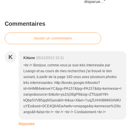
Commentaires
Ajouter un commentaire
K
Kitiane
05/12/2013 15:11
<br /> Bonjour, comme vous je suis très interressée par
Loango et au cours de mes recherches j'ai trouvé le lien
suivant, à partir de la page 160 vous avez plusieurs photos
très interressantes :http://books.google.fr/books?
id=hHMB4wknveYC&pg=PA157&lpg=PA157&dq=kermesse+l
oango&source=bl&ots=ya1hj38gP9&sig=ZT5zpdiYtH-
kQbp5VVB5gqNGyes&hl=fr&sa=X&ei=7uqZUrHHBMiK0AWU
uYEo&ved=0CE4Q6AEwAw#v=onepage&q=kermesse%20lo
ango&f=false<br /> <br /> <br /> Cordialement.<br />
Répondre