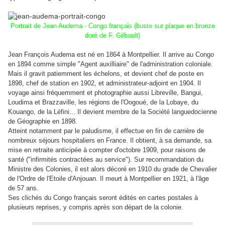
Portrait de Jean Audema - Congo français (buste sur plaque en bronze
doré de F. Gilbault)
Jean François Audema est né en 1864 à Montpellier. Il arrive au Congo
en 1894 comme simple "Agent auxilliaire" de l'administration coloniale.
Mais il gravit patiemment les échelons, et devient chef de poste en
1898, chef de station en 1902, et administrateur-adjoint en 1904. Il
voyage ainsi fréquemment et photographie aussi Libreville, Bangui,
Loudima et Brazzaville, les régions de l'Oogoué, de la Lobaye, du
Kouango, de la Léfini... Il devient membre de la Société languedocienne
de Géographie en 1898.
Atteint notamment par le paludisme, il effectue en fin de carrière de
nombreux séjours hospitaliers en France. Il obtient, à sa demande, sa
mise en retraite anticipée à compter d'octobre 1909, pour raisons de
santé ("infirmités contractées au service"). Sur recommandation du
Ministre des Colonies, il est alors décoré en 1910 du grade de Chevalier
de l'Ordre de l'Etoile d'Anjouan. Il meurt à Montpellier en 1921, à l'âge
de 57 ans.
Ses clichés du Congo français seront édités en cartes postales à
plusieurs reprises, y compris après son départ de la colonie.