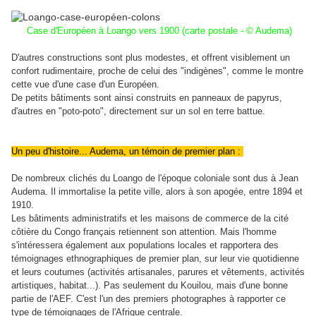
Case d'Européen à Loango vers 1900 (carte postale - © Audema)
D'autres constructions sont plus modestes, et offrent visiblement un
confort rudimentaire, proche de celui des "indigènes", comme le montre
cette vue d'une case d'un Européen.
De petits bâtiments sont ainsi construits en panneaux de papyrus,
d'autres en "poto-poto", directement sur un sol en terre battue.
Un peu d'histoire... Audema, un témoin de premier plan :
De nombreux clichés du Loango de l'époque coloniale sont dus à Jean
Audema. Il immortalise la petite ville, alors à son apogée, entre 1894 et
1910.
Les bâtiments administratifs et les maisons de commerce de la cité
côtière du Congo français retiennent son attention. Mais l'homme
s'intéressera également aux populations locales et rapportera des
témoignages ethnographiques de premier plan, sur leur vie quotidienne
et
leurs coutumes (activités artisanales, parures et vêtements, activités
artistiques, habitat...)
. Pas seulement du Kouilou, mais d'une bonne
partie de l'AEF. C'est l'un des premiers photographes à rapporter ce
type de témoignages de l'Afrique centrale.