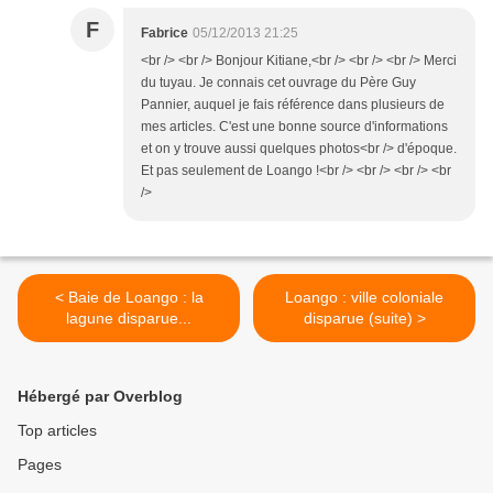
F
Fabrice
05/12/2013 21:25
<br /> <br /> Bonjour Kitiane,<br /> <br /> <br /> Merci
du tuyau. Je connais cet ouvrage du Père Guy
Pannier, auquel je fais référence dans plusieurs de
mes articles. C'est une bonne source d'informations
et on y trouve aussi quelques photos<br /> d'époque.
Et pas seulement de Loango !<br /> <br /> <br /> <br
/>
< Baie de Loango : la
Loango : ville coloniale
lagune disparue...
disparue (suite) >
Hébergé par Overblog
Top articles
Pages