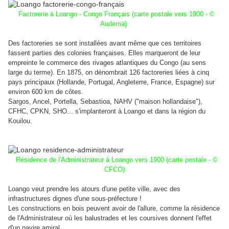
Factorerie à Loango - Congo Français (carte postale vers 1900 - ©
Audema)
Des factoreries se sont installées avant même que ces territoires
fassent parties des colonies françaises. Elles
marqueront de leur
empreinte le commerce des rivages atlantiques du Congo (au sens
large du terme). E
n 1875, o
n dénombrait 126 factoreries liées à cinq
pays principaux (Hollande, Portugal, Angleterre, France, Espagne) sur
environ 600 km de côtes.
Sargos, Ancel, Portella, Sebastioa, NAHV ("maison hollandaise"),
CFHC, CPKN, SHO... s'implanteront à Loango et
dans la région du
Kouilou.
Résidence de l'Administrateur à Loango vers 1900 (carte postale - ©
CFCO)
Loango veut prendre les atours d'une petite ville, avec des
infrastructures dignes d'une sous-préfecture !
Les constructions en bois peuvent avoir de l'allure, comme la résidence
de l'Administrateur où les balustrades et les coursives donnent l'effet
d'un navire amiral.