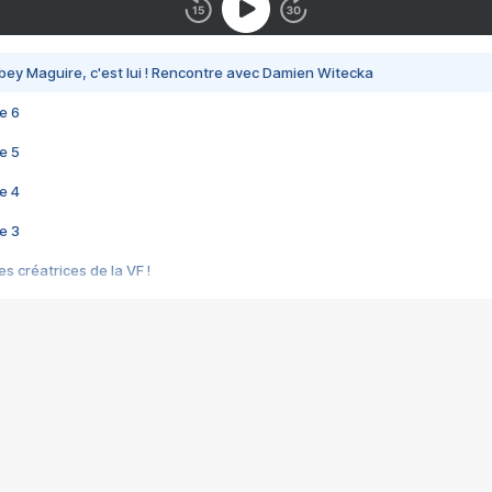
bey Maguire, c'est lui ! Rencontre avec Damien Witecka
e 6
e 5
e 4
e 3
s créatrices de la VF !
e 2
e 1
e Mektoub My Love arrive enfin ! Rencontre avec Shaïn Boumedine et Sal
i : après Toni en famille
elle réalise le bouleversant Dites lui que je l'aime