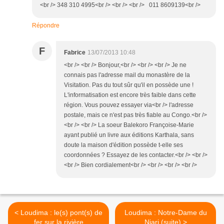
<br /> 348 310 4995<br /> <br /> <br /> 011 8609139<br />
Répondre
F
Fabrice
13/07/2013 10:48
<br /> <br /> Bonjour,<br /> <br /> <br /> Je ne
connais pas l'adresse mail du monastère de la
Visitation. Pas du tout sûr qu'il en possède une !
L'informatisation est encore très faible dans cette
région. Vous pouvez essayer via<br /> l'adresse
postale, mais ce n'est pas très fiable au Congo.<br />
<br /> <br /> La soeur Balekoro Françoise-Marie
ayant publié un livre aux éditions Karthala, sans
doute la maison d'édition possède t-elle ses
coordonnées ? Essayez de les contacter.<br /> <br />
<br /> Bien cordialement<br /> <br /> <br /> <br />
< Loudima : le(s) pont(s) de
Loudima : Notre-Dame du
fer sur la rivière
Niari (suite) >