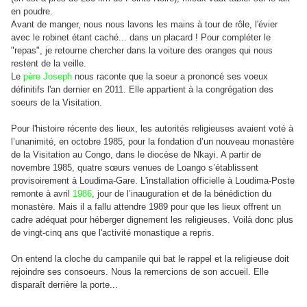
en poudre.
Avant de manger, nous nous lavons les mains à tour de rôle, l'évier
avec le robinet étant caché... dans un placard !
Pour compléter le
"repas", je retourne chercher dans la voiture des oranges qui nous
restent de la veille.
Le
père Joseph
nous raconte que la soeur a prononcé ses voeux
définitifs l'an dernier en 2011. Elle appartient à la congrégation des
soeurs de la Visitation.
Pour l'histoire récente des lieux, les autorités religieuses avaient voté à
l’unanimité,
en octobre 1985,
pour la fondation d’un nouveau monastère
de la Visitation au Congo, dans le diocèse de Nkayi. A partir de
novembre 1985, quatre sœurs venues de Loango s’établissent
provisoirement à Loudima-Gare. L'installation officielle à Loudima-Poste
remonte à avril
1986
, jour de l’inauguration et de la bénédiction du
monastère. Mais il a fallu attendre 1989 pour que les lieux offrent un
cadre adéquat pour héberger dignement les religieuses. Voilà donc plus
de vingt-cinq ans que l'activité monastique a repris.
On entend la cloche du campanile qui bat le rappel et la religieuse doit
rejoindre ses consoeurs. Nous la remercions de son accueil. Elle
disparaît derrière la porte...