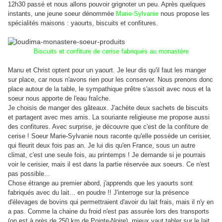
12h30 passé et nous allons pouvoir grignoter un peu. Après quelques
instants, une jeune soeur dénommée
Marie-Sylvanie
nous propose les
spécialités maisons : yaourts, biscuits et confitures.
Biscuits et confiture de cerise fabriqués au monastère
Manu et Christ optent pour un yaourt. Je leur dis qu'il faut les manger
sur place, car nous n'avons rien pour les conserver. Nous prenons donc
place autour de la table, le sympathique prêtre s'assoit avec nous et la
soeur nous apporte de l'eau fraîche.
Je choisis de manger des gâteaux. J'achète deux sachets de biscuits
et partagent avec mes amis. La souriante religieuse me propose aussi
des confitures. Avec surprise, je découvre que c'est de la confiture de
cerise ! Soeur Marie-Sylvanie nous raconte qu'elle possède un cerisier,
qui fleurit deux fois pas an. Je lui dis qu'en France, sous un autre
climat, c'est une seule fois, au printemps !
Je demande si je pourrais
voir le cerisier, mais il est dans la partie réservée aux soeurs. Ce n'est
pas possible...
Chose étrange au premier abord, j'apprends que les yaourts sont
fabriqués avec du lait... en poudre !! J'interroge sur la présence
d'élevages de bovins qui permettraient d'avoir du lait frais, mais il n'y en
a pas. Comme la chaine du froid n'est pas assurée lors des transports
(on est à près de 250 km de Pointe-Noire), mieux vaut tabler sur le lait