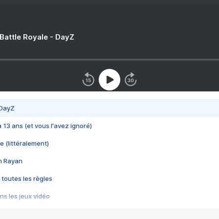
 Battle Royale - DayZ
 DayZ
 a 13 ans (et vous l'avez ignoré)
e (littéralement)
im Rayan
 toutes les règles
s les jeux vidéo
us choquant de Rockstar ? - Le scandale BULLY