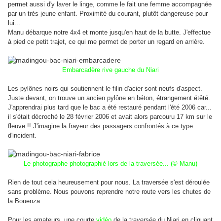
permet aussi d'y laver le linge, comme le fait une femme accompagnée
par un très jeune enfant. Proximité du courant, plutôt dangereuse pour
lui...
Manu débarque notre 4x4 et monte jusqu'en haut de la butte. J'effectue
à pied ce petit trajet, ce qui me permet de porter un regard en arrière.
Embarcadère rive gauche du Niari
Les pylônes noirs qui soutiennent le filin d'acier sont neufs d'aspect.
Juste devant, on trouve un ancien pylône en béton, étrangement étêté.
J'apprendrai plus tard que le bac a été restauré pendant l'été 2006 car...
il s'était décroché le 28 février 2006 et avait alors parcouru 17 km sur le
fleuve !!
J'imagine la frayeur des passagers confrontés à ce type
d'incident.
Le photographe photographié lors de la traversée... (© Manu)
Rien de tout cela heureusement pour nous. La traversée s'est déroulée
sans problème. Nous pouvons reprendre notre route vers les chutes de
la Bouenza.
Pour les amateurs, une courte
vidéo
de la traversée du Niari en cliquant