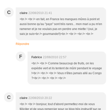
C
claire
22/08/2010 21:41
<br /> <br /> en fait, en France les mangues mûres à point et
aussi bonne qu'au "pays" sont très rares... mon mari a pu m'en
ramener et je ne voulais pas en perdre une miette ! (oui, je
sais je suis<br /> gourmande!!)<br /> <br /> <br /> <br />
Répondre
F
Fabrice
22/08/2010 22:57
<br /> <br /> Comme beaucoup de fruits, on les
expédie vert et ils tentent de mûrir pendant le voyage
!<br /> <br /> <br /> Vous n'êtes jamais allé au Congo
?<br /> <br /> <br /> <br />
C
claire
22/08/2010 20:22
<br /> <br /> bonjour, tout d'abord permettez-moi de vous
féliciter et de vous remercier pour ce blog très instructif sur ce