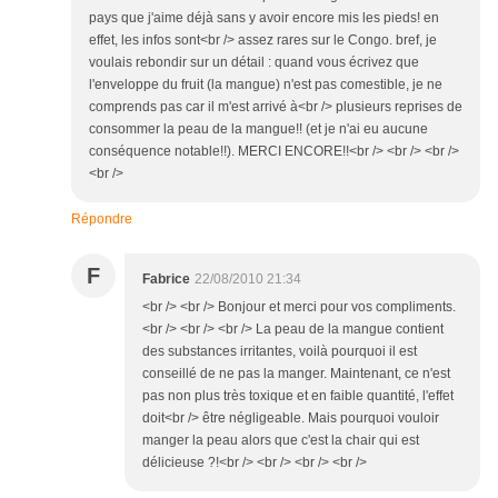
pays que j'aime déjà sans y avoir encore mis les pieds! en
effet, les infos sont<br /> assez rares sur le Congo. bref, je
voulais rebondir sur un détail : quand vous écrivez que
l'enveloppe du fruit (la mangue) n'est pas comestible, je ne
comprends pas car il m'est arrivé à<br /> plusieurs reprises de
consommer la peau de la mangue!! (et je n'ai eu aucune
conséquence notable!!). MERCI ENCORE!!<br /> <br /> <br />
<br />
Répondre
F
Fabrice
22/08/2010 21:34
<br /> <br /> Bonjour et merci pour vos compliments.
<br /> <br /> <br /> La peau de la mangue contient
des substances irritantes, voilà pourquoi il est
conseillé de ne pas la manger. Maintenant, ce n'est
pas non plus très toxique et en faible quantité, l'effet
doit<br /> être négligeable. Mais pourquoi vouloir
manger la peau alors que c'est la chair qui est
délicieuse ?!<br /> <br /> <br /> <br />