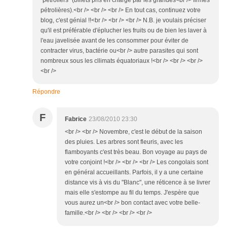
"pétroliers" (billets pris en charge par les grandes<br /> firmes
pétrolières).<br /> <br /> <br /> En tout cas, continuez votre
blog, c'est génial !!<br /> <br /> <br /> N.B. je voulais préciser
qu'il est préférable d'éplucher les fruits ou de bien les laver à
l'eau javelisée avant de les consommer pour éviter de
contracter virus, bactérie ou<br /> autre parasites qui sont
nombreux sous les cllimats équatoriaux !<br /> <br /> <br />
<br />
Répondre
F
Fabrice
23/08/2010 23:30
<br /> <br /> Novembre, c'est le début de la saison
des pluies. Les arbres sont fleuris, avec les
flamboyants c'est très beau. Bon voyage au pays de
votre conjoint !<br /> <br /> <br /> Les congolais sont
en général accueillants. Parfois, il y a une certaine
distance vis à vis du "Blanc", une réticence à se livrer
mais elle s'estompe au fil du temps. J'espère que
vous aurez un<br /> bon contact avec votre belle-
famille.<br /> <br /> <br /> <br />