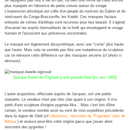
se rejoignent pas tout à fait en bas, ou bien une forme de cœur encore
plus marquée en l'absence de partie creuse autour du visage.
L'expression artisitique est celle d'un peuple du nord-est du Gabon et du
nord-ouest du Congo-Brazzaville, les Kwélé. Ces masques faciaux
entourés de cornes d'antilope sont reconnus pour leur beauté. Il s'agirait
d'incarner les esprits bienveillants de la forêt qui enveloppent le visage
humain et l'associent aux présences ancestrales.
Le masque est légèrement dissymétrique, avec une "corne" plus haute
que l'autre. Mais cela ne semble pas être une maladresse du sculpteur,
car on retrouve cette différence sur des masques anciens (cf photo ci
dessous).
Masque Kwele de l'Ogooué (carte postale Hoa Qui vers 1950)
L'autre acquisition, effectuée auprès de Jacques, est une petite
statuette. Le vendeur n'est pas très clair quant à son origine. Il m'a
parlé d'une sculpture d'origine pygmée Aka...
Mais c'est loin d'être
certain, le vendeur semble avoir eu vent de mon expédition précédente
dans la région de Sibiti (cf
Lékoumou : rencontre de "Pygmées" près de
Bihoua
) et avance peut-être cette origine parce que j'avais alors
rencontré des pygmées !