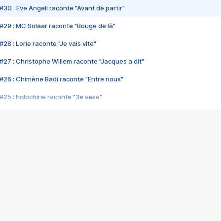
#30 : Eve Angeli raconte "Avant de partir"
#29 : MC Solaar raconte "Bouge de là"
28 : Lorie raconte "Je vais vite"
#27 : Christophe Willem raconte "Jacques a dit"
#26 : Chimène Badi raconte "Entre nous"
#25 : Indochine raconte "3e sexe"
#24 : Zaho raconte "C'est chelou"
#23 : Patrick Bruel raconte "Au café des délices"
#22 : Kyo raconte "Le chemin"
#21 : Nolwenn Leroy raconte "Cassé"
#20 : Patrick Hernandez raconte "Born to be alive"
#19 : Lorie raconte "Près de moi"