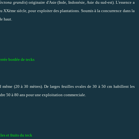
Tectona grandis
) originaire d'Asie (Inde, Indonésie, Asie du sud-est). L'essence a
du XXème siècle,
pour exploiter des plantations. Soumis à la concurrence dans la
de haut.
errée bordée de tecks
and même
(20 à 30 mètres)
. De larges feuilles ovales de 30 à 50 cm habillent les
tendre 50 à 80 ans pour une exploitation commerciale.
les et fruits du teck