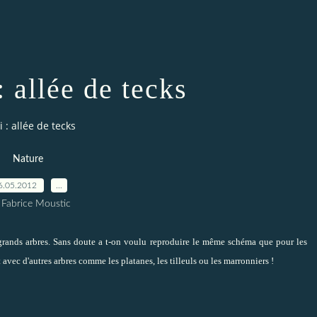
 allée de tecks
 : allée de tecks
Nature
6.05.2012
…
 Fabrice Moustic
rands arbres. S
ans doute a t-on voulu reproduire le même schéma que
pour les
avec d'autres arbres comme les platanes, les tilleuls ou les marronniers !