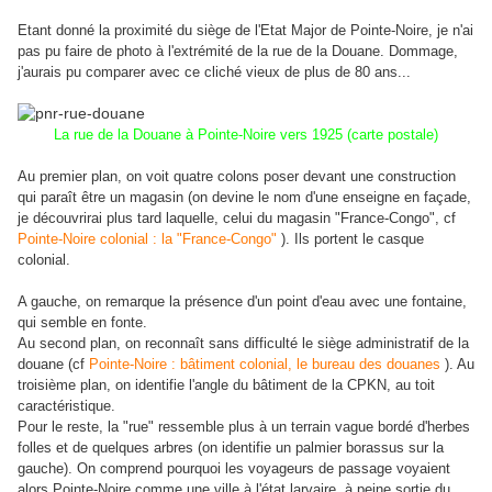
Etant donné la proximité du siège de l'Etat Major de Pointe-Noire, je n'ai
pas pu faire de photo à l'extrémité de la rue de la Douane.
Dommage,
j'aurais pu comparer avec ce cliché vieux de plus de 80 ans...
La rue de la Douane à Pointe-Noire vers 1925 (carte postale)
Au premier plan, on voit quatre colons poser devant une construction
qui paraît être un magasin (on devine le nom d'une enseigne en façade,
je découvrirai plus tard laquelle, celui du magasin "France-Congo", cf
Pointe-Noire colonial : la "France-Congo"
). Ils portent le casque
colonial.
A gauche, on remarque la présence d'un point d'eau avec une fontaine,
qui semble en fonte.
Au second plan, on reconnaît sans difficulté le siège administratif de la
douane (cf
Pointe-Noire : bâtiment colonial, le bureau des douanes
). Au
troisième plan, on identifie l'angle du
bâtiment de la CPKN, au toit
caractéristique.
Pour le reste, la "rue" ressemble plus à un terrain vague bordé d'herbes
folles et de quelques arbres (on identifie un palmier borassus sur la
gauche).
On comprend pourquoi les voyageurs de passage voyaient
alors Pointe-Noire comme une ville à l'état larvaire, à peine sortie du