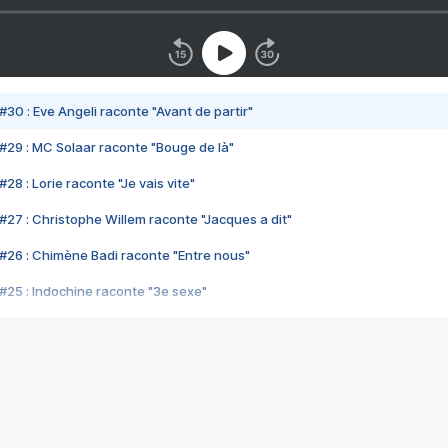
#30 : Eve Angeli raconte "Avant de partir"
#29 : MC Solaar raconte "Bouge de là"
28 : Lorie raconte "Je vais vite"
#27 : Christophe Willem raconte "Jacques a dit"
#26 : Chimène Badi raconte "Entre nous"
#25 : Indochine raconte "3e sexe"
#24 : Zaho raconte "C'est chelou"
#23 : Patrick Bruel raconte "Au café des délices"
#22 : Kyo raconte "Le chemin"
#21 : Nolwenn Leroy raconte "Cassé"