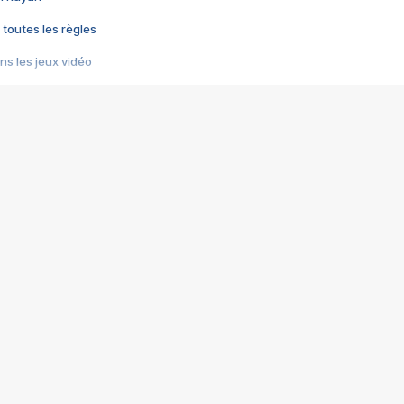
 toutes les règles
s les jeux vidéo
us choquant de Rockstar ? - Le scandale BULLY
e plus moche de Steam
du RÊVE tourne au CAUCHEMAR
pendant 8 heures
it… à tort
umiliés par un jeu vidéo
ire - Final Fantasy 8
ti un empire - Age of Empires
story DOFUS
tard, il crée l'un des pires jeux de tous les temps, MindsEye.