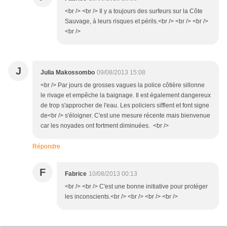
<br /> <br /> Il y a toujours des surfeurs sur la Côte
Sauvage, à leurs risques et périls.<br /> <br /> <br />
<br />
J
Julia Makossombo
09/08/2013 15:08
<br /> Par jours de grosses vagues la police côtière sillonne
le rivage et empêche la baignage. Il est également dangereux
de trop s'approcher de l'eau. Les policiers sifflent et font signe
de<br /> s'éloigner. C'est une mesure récente mais bienvenue
car les noyades ont fortment diminuées. <br />
Répondre
F
Fabrice
10/08/2013 00:13
<br /> <br /> C'est une bonne initiative pour protéger
les inconscients.<br /> <br /> <br /> <br />