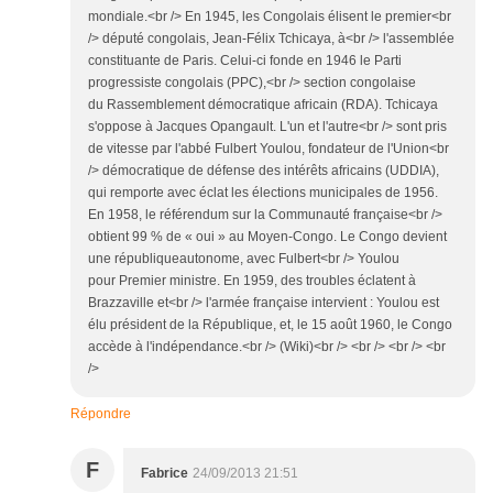
mondiale.<br /> En 1945, les Congolais élisent le premier<br
/> député congolais, Jean-Félix Tchicaya, à<br /> l'assemblée
constituante de Paris. Celui-ci fonde en 1946 le Parti
progressiste congolais (PPC),<br /> section congolaise
du Rassemblement démocratique africain (RDA). Tchicaya
s'oppose à Jacques Opangault. L'un et l'autre<br /> sont pris
de vitesse par l'abbé Fulbert Youlou, fondateur de l'Union<br
/> démocratique de défense des intérêts africains (UDDIA),
qui remporte avec éclat les élections municipales de 1956.
En 1958, le référendum sur la Communauté française<br />
obtient 99 % de « oui » au Moyen-Congo. Le Congo devient
une républiqueautonome, avec Fulbert<br /> Youlou
pour Premier ministre. En 1959, des troubles éclatent à
Brazzaville et<br /> l'armée française intervient : Youlou est
élu président de la République, et, le 15 août 1960, le Congo
accède à l'indépendance.<br /> (Wiki)<br /> <br /> <br /> <br
/>
Répondre
F
Fabrice
24/09/2013 21:51