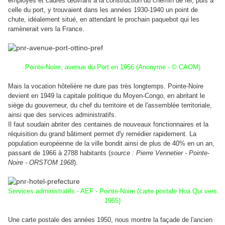
employés et cadres œuvrant à la construction du chemin de fer, puis à
celle du port, y trouvaient dans les années 1930-1940 un point de
chute, idéalement situé, en attendant le prochain paquebot qui les
ramènerait vers la France.
Pointe-Noire, avenue du Port en 1956 (Anonyme - © CAOM)
Mais la vocation hôtelière ne dure pas très longtemps.
Pointe-Noire
devient en 1949 la capitale politique du Moyen-Congo, en abritant le
siège du gouverneur, du chef du territoire et de l'assemblée territoriale,
ainsi que des services administratifs.
Il faut soudain abriter des centaines de nouveaux fonctionnaires et la
réquisition du grand bâtiment permet d'y remédier rapidement. La
population européenne de la ville bondit ainsi de plus de 40% en un an,
passant de 1966 à 2788 habitants (
source : Pierre Vennetier - Pointe-
Noire - ORSTOM 1968
).
Services administratifs - AEF - Pointe-Noire (carte postale Hoa Qui vers
1955)
Une carte postale des années 1950, nous montre la façade de l'ancien