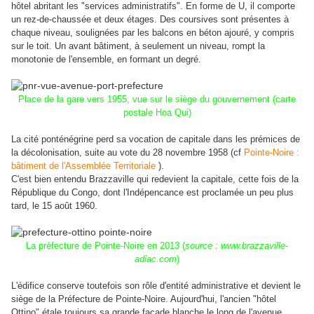
hôtel abritant les "services administratifs". En forme de U, il comporte
un rez-de-chaussée et deux étages. Des coursives sont présentes à
chaque niveau, soulignées par les balcons en béton ajouré, y compris
sur le toit. Un avant bâtiment, à seulement un niveau, rompt la
monotonie de l'ensemble, en formant un degré.
Place de la gare vers 1955, vue sur le siège du gouvernement (carte
postale Hoa Qui)
La cité ponténégrine perd sa vocation de capitale dans les prémices de
la décolonisation, suite au vote du 28 novembre 1958 (cf
Pointe-Noire :
bâtiment de l'Assemblée Territoriale
).
C'est bien entendu Brazzaville qui redevient la capitale, cette fois de la
République du Congo, dont l'Indépencance est proclamée un peu plus
tard, le 15 août 1960.
La préfecture de Pointe-Noire en 2013 (
source : www.brazzaville-
adiac.com
)
L'édifice conserve toutefois son rôle d'entité administrative et devient le
siège de la Préfecture de Pointe-Noire. Aujourd'hui, l'ancien "hôtel
Ottino" étale toujours sa grande façade blanche le long de l'avenue