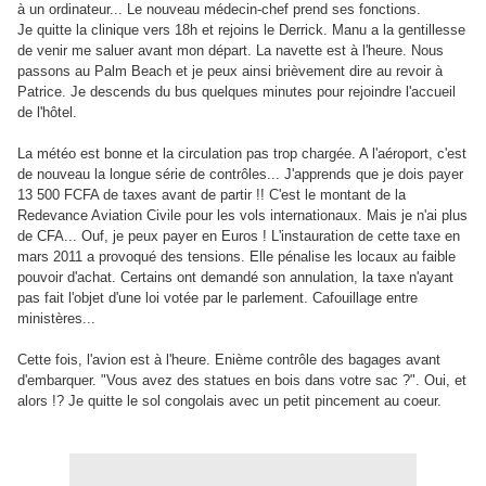
à un ordinateur... Le nouveau médecin-chef prend ses fonctions.
Je quitte la clinique vers 18h et rejoins le Derrick. Manu a la gentillesse
de venir me saluer avant mon départ. La navette est à l'heure. Nous
passons au Palm Beach et je peux ainsi brièvement dire au revoir à
Patrice. Je descends du bus quelques minutes pour rejoindre l'accueil
de l'hôtel.
La météo est bonne et la circulation pas trop chargée. A l'aéroport, c'est
de nouveau la longue série de contrôles... J'apprends que je dois payer
13 500 FCFA de taxes avant de partir !! C'est le montant de la
Redevance Aviation Civile pour les vols internationaux. Mais je n'ai plus
de CFA... Ouf, je peux payer en Euros !
L'instauration de cette taxe en
mars 2011 a provoqué des tensions. Elle pénalise les locaux au faible
pouvoir d'achat. Certains ont demandé son annulation, la taxe n'ayant
pas fait l'objet d'une loi votée par le parlement. Cafouillage entre
ministères...
Cette fois, l'avion est à l'heure. Enième contrôle des bagages avant
d'embarquer. "Vous avez des statues en bois dans votre sac ?". Oui, et
alors !?
Je quitte le sol congolais avec un petit pincement au coeur.