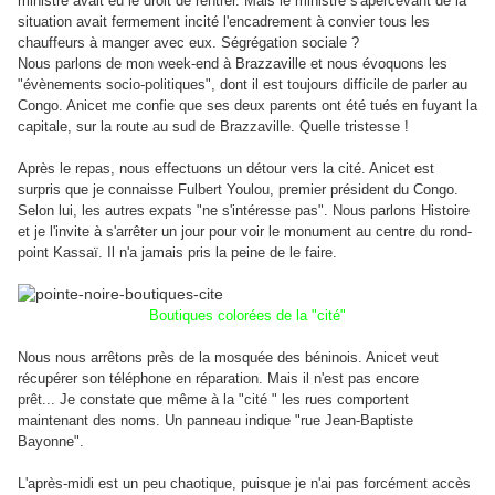
ministre avait eu le droit de rentrer. Mais le ministre s'apercevant de la
situation avait fermement incité l'encadrement à convier tous les
chauffeurs à manger avec eux. Ségrégation sociale ?
Nous parlons de mon week-end à Brazzaville et nous évoquons les
"évènements socio-politiques", dont il est toujours difficile de parler au
Congo. Anicet me confie que ses deux parents ont été tués en fuyant la
capitale, sur la route au sud de Brazzaville. Quelle tristesse !
Après le repas, nous effectuons un détour vers la cité. Anicet est
surpris que je connaisse Fulbert Youlou, premier président du Congo.
Selon lui, les autres expats "ne s'intéresse pas".
Nous parlons Histoire
et je l'invite à s'arrêter un jour pour voir le monument au centre du rond-
point Kassaï. Il n'a jamais pris la peine de le faire.
Boutiques colorées de la "cité"
Nous nous arrêtons près de la mosquée des béninois. Anicet veut
récupérer son téléphone en réparation. Mais il n'est pas encore
prêt...
Je constate que même à la "cité " les rues comportent
maintenant des noms. Un panneau indique "rue Jean-Baptiste
Bayonne".
L'après-midi est un peu chaotique, puisque je n'ai pas forcément accès