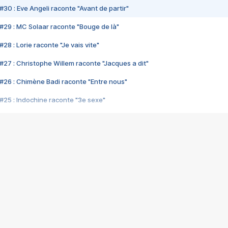
#30 : Eve Angeli raconte "Avant de partir"
#29 : MC Solaar raconte "Bouge de là"
28 : Lorie raconte "Je vais vite"
#27 : Christophe Willem raconte "Jacques a dit"
#26 : Chimène Badi raconte "Entre nous"
#25 : Indochine raconte "3e sexe"
#24 : Zaho raconte "C'est chelou"
#23 : Patrick Bruel raconte "Au café des délices"
#22 : Kyo raconte "Le chemin"
#21 : Nolwenn Leroy raconte "Cassé"
#20 : Patrick Hernandez raconte "Born to be alive"
#19 : Lorie raconte "Près de moi"