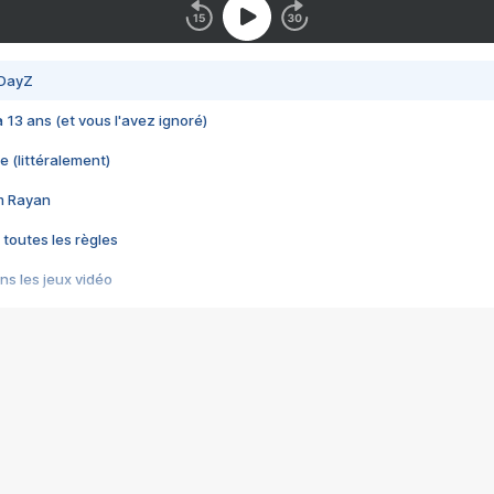
 DayZ
 a 13 ans (et vous l'avez ignoré)
e (littéralement)
im Rayan
 toutes les règles
s les jeux vidéo
us choquant de Rockstar ? - Le scandale BULLY
e plus moche de Steam
du RÊVE tourne au CAUCHEMAR
pendant 8 heures
it… à tort