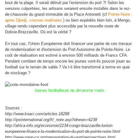
bout de la plage. Il serait détruit par l'extension du port ?! Selon les
versions colportées, les artisans seraient ensuite installés dans le rez-
de-chaussée du grand immeuble de la Place Antonetti (cf
Pointe-Noire :
après Djindji, courses matinales
) ou bien expédiés bien loin, à Mengo,
village rendu cependant plus accessible par la nouvelle route de
Dolisie-Brazzaville. Où est la vérité ?
En tout cas, l'Union Européenne doit financer une partie de ces travaux
de modernisation et d'extension du Port Autonome de Pointe-Noire. Le
coût de réalisation est estimé à environ 500 milliards de Francs CFA.
Pendant combien de temps encore les jeunes vont-ils pouvoir jouer au
football sur le terrain de sable ? Va t-il être transformé à terme en quai
de stockage ?
Jeunes footballeurs du dimanche matin
Sources :
http://www.koaci.com/articles-18288
http://ipsinternational.org/fr/_note.asp?idnews=6238
http://africa-info.org/economie/2234-congo-brazzaville-lunion-
europeenne-finance-la-modernisation-du-port-de-pointe-noire.html
http://www.papn-cg.org/presentation-du-port/perspectives.html