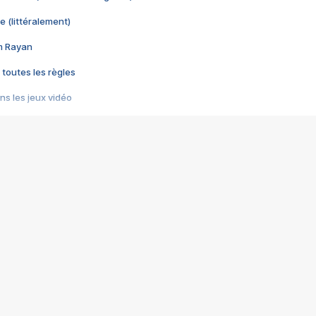
e (littéralement)
im Rayan
 toutes les règles
s les jeux vidéo
us choquant de Rockstar ? - Le scandale BULLY
e plus moche de Steam
du RÊVE tourne au CAUCHEMAR
pendant 8 heures
it… à tort
umiliés par un jeu vidéo
ire - Final Fantasy 8
ti un empire - Age of Empires