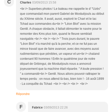
C
Charles
03/09/2013 15:58
<br /> Superbes photos ! Le bateau me rappelle le d' "Uzès"
que commandait mon parent Gabriel de Mostuéjouls au début
du XXème siècle. Il avait, aussi, exploré le Chari et le lac
Tchad aux commandes du<br /> "Léon Blot" avec la mission
Gentil. A chaque obstacle, il fallait démonter le navire pour le
remonter des Kms plus loin, quand le fleuve semblait
navigable.<br /> <br /> <br /> " Trois jours durant, le pauvre
"Léon Blot" n'a marché qu'à la perche; et ce ne fut pas un
mince travail que de faire avancer, avec des moyens aussi
rudimentaires que pénibles, un vapeur et un<br /> chaland
contenant 90 hommes ! Enfin le quatrième jour de notre
départ de Gribingui, de Mostuéjouls nous a annoncé
joyeusement que la machine était réparée. " A toute pression !
" a commandé<br /> Gentil. Nous allons pouvoir rattraper le
temps perdu : on nous attend là-bas, bien loin ! - 16 août 1899
- La conquête du Tchad -<br /> <br /> <br /> <br />
Répondre
F
Fabrice
03/09/2013 22:26