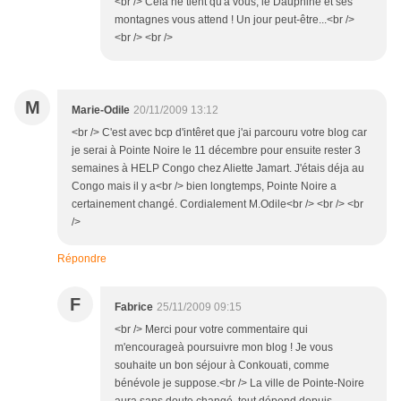
<br /> Cela ne tient qu'à vous, le Dauphiné et ses
montagnes vous attend ! Un jour peut-être...<br />
<br /> <br />
M
Marie-Odile
20/11/2009 13:12
<br /> C'est avec bcp d'intêret que j'ai parcouru votre blog car
je serai à Pointe Noire le 11 décembre pour ensuite rester 3
semaines à HELP Congo chez Aliette Jamart. J'étais déja au
Congo mais il y a<br /> bien longtemps, Pointe Noire a
certainement changé. Cordialement M.Odile<br /> <br /> <br
/>
Répondre
F
Fabrice
25/11/2009 09:15
<br /> Merci pour votre commentaire qui
m'encourageà poursuivre mon blog ! Je vous
souhaite un bon séjour à Conkouati, comme
bénévole je suppose.<br /> La ville de Pointe-Noire