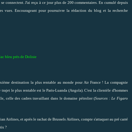
i se connectent. J'ai reçu à ce jour plus de 200 commentaires. En cumulé depuis
es vues. Encourageant pour poursuivre la rédaction du blog et la recherche
ac bleu près de Dolisie
euxième destination la plus rentable au monde pour Air France ! L
a compagnie
 trajet le plus rentable est le Paris-Luanda (Angola). C'est la clientèle d'hommes
lle, celle des cadres travaillant dans le domaine pétrolier (
Sources : Le Figaro
an Airlines, et après le rachat de Brussels Airlines, compte s'attaquer au pré carré
rix ?