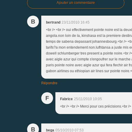
Ajouter un commentaire
B
bertrand
23/11/2010 16:45
<br /> <br /> oui effectivement pointe noire est la de
angola.non loin de la, kinshasa est la premiere destinat
temps de sabena depassant johannesbourg.<br /> <br /> 
tarifs?a mon entendement non.lufhtansa a juste mis e
dowell schlumberger tres present a pointe noire.<br /> <
avec aigle azur qui compte s'engoufrer sur le marche af
paris pointe noire avec aigle azur qui fera flechir air
gabon airlines ou ethiopian air lines sur pointe noire.<b
Répondre
F
Fabrice
25/11/2010 10:05
<br /> <br /> Merci pour ces précisions.<br /> 
B
bega
05/10/2010 07:53