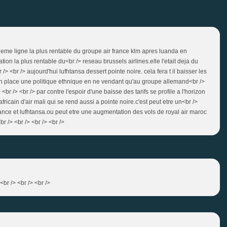
uxieme ligne la plus rentable du groupe air france klm apres luanda en
ion la plus rentable du<br /> reseau brussels airlines.elle l'etait deja du
<br /> aujourd'hui lufhtansa dessert pointe noire. cela fera t il baisser les
n place une politique ethnique en ne vendant qu'au groupe allemand<br />
br /> <br /> par contre l'espoir d'une baisse des tarifs se profile a l'horizon
ricain d'air mali qui se rend aussi a pointe noire.c'est peut etre un<br />
 france et lufhtansa.ou peut etre une augmentation des vols de royal air maroc
r /> <br /> <br /> <br />
<br /> <br /> <br />