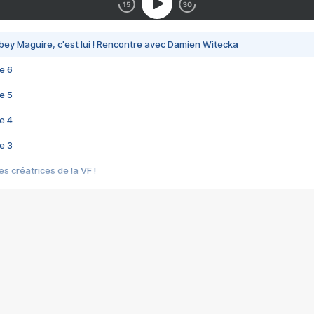
bey Maguire, c'est lui ! Rencontre avec Damien Witecka
e 6
e 5
e 4
e 3
s créatrices de la VF !
e 2
e 1
e Mektoub My Love arrive enfin ! Rencontre avec Shaïn Boumedine et Sal
i : après Toni en famille
elle réalise le bouleversant Dites lui que je l'aime