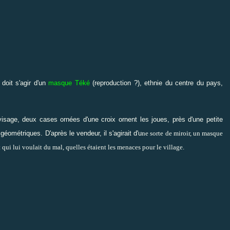
 doit s'agir d'un
masque Téké
(
reproduction ?)
, ethnie du centre du pays,
isage, deux cases ornées d'une croix ornent les joues, près d'une petite
ométriques. D'après le vendeur, il s'agirait d'u
ne sorte de miroir, un masque
 qui lui voulait du mal, quelles étaient les menaces pour le village.