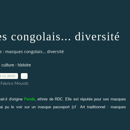
s congolais... diversité
e : masques congolais... diversité
- culture - histoire
8.11.2010
…
 Fabrice Moustic
t-il d'origine
Pendé
, ethnie de RDC. Elle est réputée pour ses masques
J'ai pu le voir sur un masque passeport (cf
Art traditionnel : masques