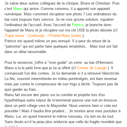
Je salue deux autres collègues de la clinique, Bruno et Christian. Puis
c'est
Manu
qui arrive. Comme convenu, il a apporté son appareil
numérique. Mais comment récupérer une photo ? Les ordinateurs du
bar sont toujours hors service. Je ne vois qu'une solution, squatter
l'ordinateur de l'accueil. Avec l'accord de
Patrice
, je branche donc
l'appareil de Manu et je récupère sur ma clé USB la photo désirée (cf
Trajet retour : Conkouati -->Pointe-Noire (suite)
).
Patrice est quand même un peu ennuyé. Il a peur du retour de la
"patronne" qui est partie faire quelques emplettes... Mais tout est fait
dans un délai raisonnable.
Pour le remercier, j'offre à "mon guide" un verre au bar d'Hermann.
Manu a lu le petit livre que je lui ai offert (cf
Contes de Loango
). Il
connaissait l'un des contes. Je lui demande si il a retrouvé l'électricité.
La fée, souvent intermittente en milieu ponténégrin, est bien revenue
mais par contre le compresseur de son frigo a lâché. Toujours pas de
quoi garder au frais...
Manu fait encore des plans sur la comète et projette lors d'un
hypothétique autre séjour de m'emmener passer une nuit en brousse,
dans un petit village vers le Mayombe. Nous verrons bien si cela est
possible ! Mais il faudra être prudent... Je montre ainsi mes pustules à
Manu. Lui, en ayant traversé le même ruisseau, n'a rien eu du tout.
Sans doute a-t-il la peau plus endurcie que celle du fragile mundele que