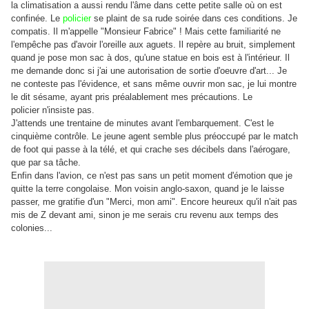
la climatisation a aussi rendu l'âme dans cette petite salle où on est
confinée. Le
policier
se plaint de sa rude soirée dans ces conditions. Je
compatis. Il m'appelle "Monsieur Fabrice" ! Mais cette familiarité ne
l'empêche pas d'avoir l'oreille aux aguets. Il repère au bruit, simplement
quand je pose mon sac à dos, qu'une statue en bois est à l'intérieur. Il
me demande donc si j'ai une autorisation de sortie d'oeuvre d'art... Je
ne conteste pas l'évidence, et sans même ouvrir mon sac, je lui montre
le dit sésame, ayant pris préalablement mes précautions. Le
policier n'insiste pas.
J'attends une trentaine de minutes avant l'embarquement. C'est le
cinquième contrôle. Le jeune agent semble plus préoccupé par le match
de foot qui passe à la télé, et qui crache ses décibels dans l'aérogare,
que par sa tâche.
Enfin dans l'avion, ce n'est pas sans un petit moment d'émotion que je
quitte la terre congolaise. Mon voisin anglo-saxon, quand je le laisse
passer, me gratifie d'un "Merci, mon ami". Encore heureux qu'il n'ait pas
mis de Z devant ami, sinon je me serais cru revenu aux temps des
colonies...