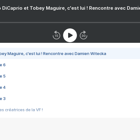
 DiCaprio et Tobey Maguire, c'est lui ! Rencontre avec Dam
bey Maguire, c'est lui ! Rencontre avec Damien Witecka
e 6
e 5
e 4
e 3
s créatrices de la VF !
e 2
e 1