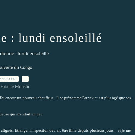
e : lundi ensoleillé
dienne : lundi ensoleillé
uverte du Congo
7.12.2009
…
 Fabrice Moustic
 J'ai encore un nouveau chauffeur... Il se prénomme Patrick et est plus âgé que ses
gieuse qui m'endort un peu.
alignés. Etrange, l'inspection devrait être finie depuis plusieurs jours... Si je me