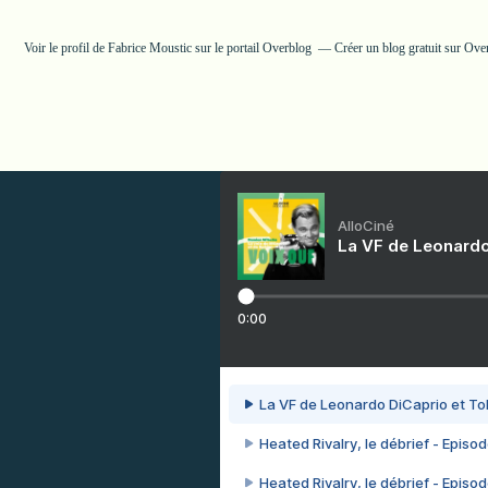
Voir le profil de
Fabrice Moustic
sur le portail Overblog
Créer un blog gratuit sur Ove
AlloCiné
La VF de Leonardo
0:00
La VF de Leonardo DiCaprio et To
Heated Rivalry, le débrief - Episod
Heated Rivalry, le débrief - Episod