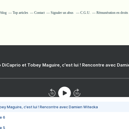
rblog
Top articles
Contact
Signaler un abus
C.G.U.
Rémunération en droits 
 DiCaprio et Tobey Maguire, c'est lui ! Rencontre avec Dam
bey Maguire, c'est lui ! Rencontre avec Damien Witecka
e 6
e 5