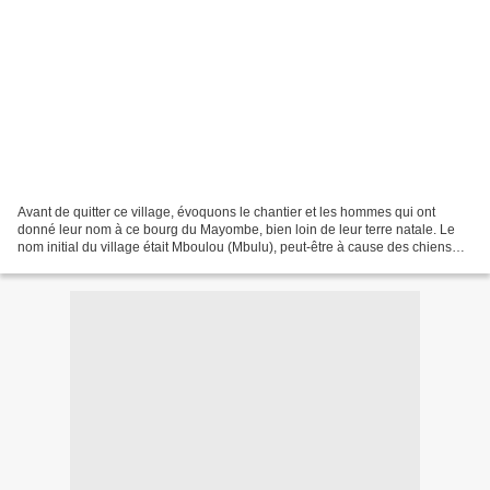
Avant de quitter ce village, évoquons le chantier et les hommes qui ont
donné leur nom à ce bourg du Mayombe, bien loin de leur terre natale. Le
nom initial du village était Mboulou (Mbulu), peut-être à cause des chiens
sauvages que l'on pouvait autrefois...