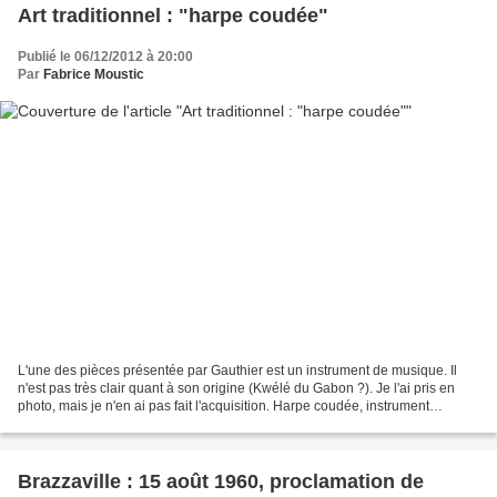
Art traditionnel : "harpe coudée"
Publié le 06/12/2012 à 20:00
Par
Fabrice Moustic
L'une des pièces présentée par Gauthier est un instrument de musique. Il
n'est pas très clair quant à son origine (Kwélé du Gabon ?). Je l'ai pris en
photo, mais je n'en ai pas fait l'acquisition. Harpe coudée, instrument
traditionnel C'est un instrument...
Brazzaville : 15 août 1960, proclamation de