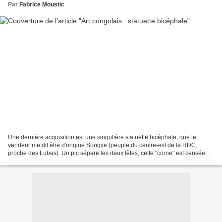
Par
Fabrice Moustic
Une dernière acquisition est une singulière statuette bicéphale, que le
vendeur me dit être d'origine Songye (peuple du centre-est de la RDC,
proche des Lubas). Un pic sépare les deux têtes, cette "corne" est censée
contenir la "charge magique". Les mains...