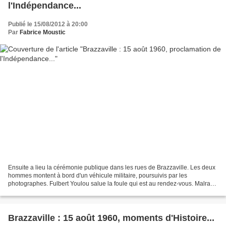
l'Indépendance...
Publié le 15/08/2012 à 20:00
Par
Fabrice Moustic
Ensuite a lieu la cérémonie publique dans les rues de Brazzaville. Les deux
hommes montent à bord d'un véhicule militaire, poursuivis par les
photographes. Fulbert Youlou salue la foule qui est au rendez-vous. Malraux
est droit comme un i ! Dans les rues...
Brazzaville : 15 août 1960, moments d'Histoire...