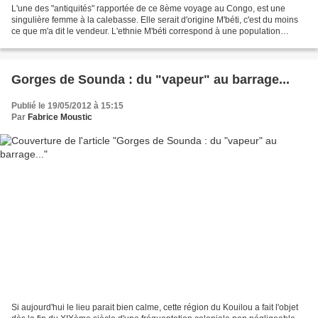
L'une des "antiquités" rapportée de ce 8ème voyage au Congo, est une
singulière femme à la calebasse. Elle serait d'origine M'béti, c'est du moins
ce que m'a dit le vendeur. L'ethnie M'béti correspond à une population
implantée dans la cuvette ouest (au...
Gorges de Sounda : du "vapeur" au barrage...
Publié le 19/05/2012 à 15:15
Par
Fabrice Moustic
Si aujourd'hui le lieu parait bien calme, cette région du Kouilou a fait l'objet