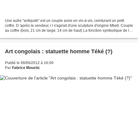
Une autre "antiquité" est un couple assis en vis-à-vis, ceinturant un petit
coffre. D 'après le vendeur, i l s'agirait d'une sculpture d'origine Mbeti. Couple
au coffre (bois, 21 cm de large, 14 cm de haut) La fonction symbolique de la
sculpture serait...
Art congolais : statuette homme Téké (?)
Publié le 08/06/2012 à 16:00
Par
Fabrice Moustic