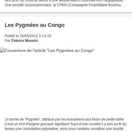
dès la fin du XIXème siècle d'une fréquentation coloniale non négligeable.
Une société concessionnaire, la CPKN (Compagnie Propriétaire Kouilou-
Niari), avait notamment développé...
Les Pygmées au Congo
Publié le 16/05/2012 à 13:15
Par
Fabrice Moustic
Le terme de "Pygmée", attribué par les européens aux Noirs de petite taille
(c'est un mot d'origine grecque signifiant "haut d'une coudée") a pris au fil du
temps une connotation péjorative, voire pour certains constitue une insulte.