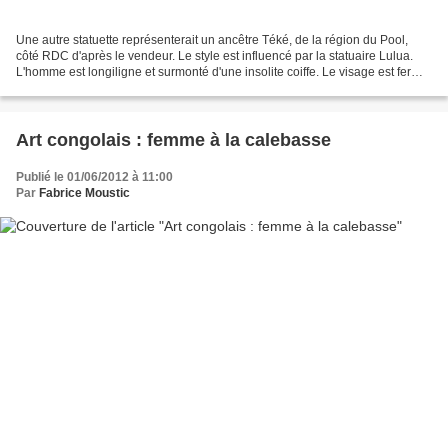
Une autre statuette représenterait un ancêtre Téké, de la région du Pool,
côté RDC d'après le vendeur. Le style est influencé par la statuaire Lulua.
L'homme est longiligne et surmonté d'une insolite coiffe. Le visage est fermé,
sévère. On note la présence...
Art congolais : femme à la calebasse
Publié le 01/06/2012 à 11:00
Par
Fabrice Moustic