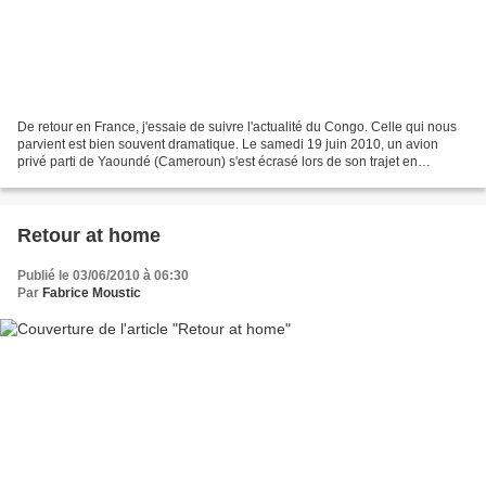
De retour en France, j'essaie de suivre l'actualité du Congo. Celle qui nous
parvient est bien souvent dramatique. Le samedi 19 juin 2010, un avion
privé parti de Yaoundé (Cameroun) s'est écrasé lors de son trajet en
direction du Congo. Il devait atterrir...
Retour at home
Publié le 03/06/2010 à 06:30
Par
Fabrice Moustic