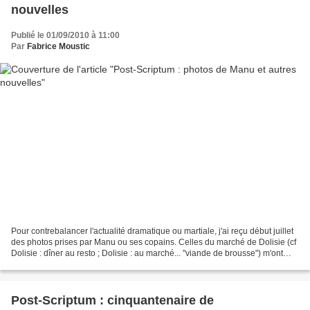
nouvelles
Publié le 01/09/2010 à 11:00
Par
Fabrice Moustic
Pour contrebalancer l'actualité dramatique ou martiale, j'ai reçu début juillet
des photos prises par Manu ou ses copains. Celles du marché de Dolisie (cf
Dolisie : dîner au resto ; Dolisie : au marché... "viande de brousse") m'ont
permis d'illustrer...
Post-Scriptum : cinquantenaire de