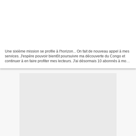
Une sixième mission se profile à l'horizon... On fait de nouveau appel à mes
services. J'espère pouvoir bientôt poursuivre ma découverte du Congo et
continuer à en faire profiter mes lecteurs. J'ai désormais 10 abonnés à mon
blog. Merci à eux ! Plus globalement,...