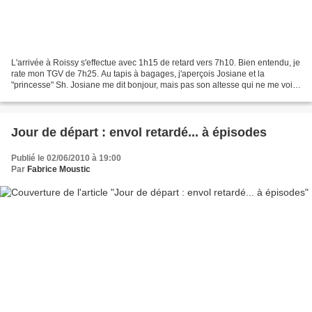
L'arrivée à Roissy s'effectue avec 1h15 de retard vers 7h10. Bien entendu, je
rate mon TGV de 7h25. Au tapis à bagages, j'aperçois Josiane et la
"princesse" Sh. Josiane me dit bonjour, mais pas son altesse qui ne me voit
pas. A la gare, TGV Air me fournit...
Jour de départ : envol retardé... à épisodes
Publié le 02/06/2010 à 19:00
Par
Fabrice Moustic