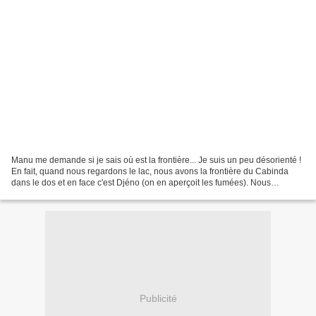
Manu me demande si je sais où est la frontière... Je suis un peu désorienté !
En fait, quand nous regardons le lac, nous avons la frontière du Cabinda
dans le dos et en face c'est Djéno (on en aperçoit les fumées). Nous
décidons de monter sur un ponton...
Publicité