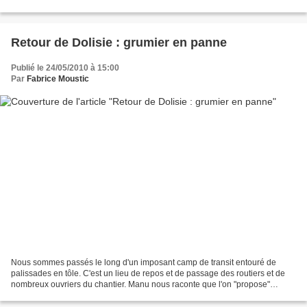
sa "cliente", sortie en boîte...
Retour de Dolisie : grumier en panne
Publié le 24/05/2010 à 15:00
Par
Fabrice Moustic
Nous sommes passés le long d'un imposant camp de transit entouré de
palissades en tôle. C'est un lieu de repos et de passage des routiers et de
nombreux ouvriers du chantier. Manu nous raconte que l'on "propose"
facilement dans ce genre d'endroit des...