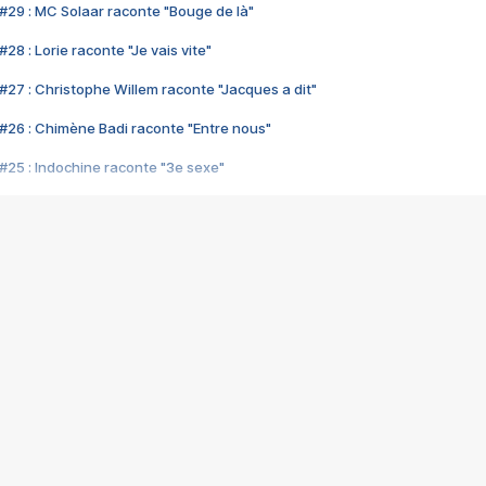
#29 : MC Solaar raconte "Bouge de là"
28 : Lorie raconte "Je vais vite"
#27 : Christophe Willem raconte "Jacques a dit"
#26 : Chimène Badi raconte "Entre nous"
#25 : Indochine raconte "3e sexe"
#24 : Zaho raconte "C'est chelou"
#23 : Patrick Bruel raconte "Au café des délices"
#22 : Kyo raconte "Le chemin"
#21 : Nolwenn Leroy raconte "Cassé"
#20 : Patrick Hernandez raconte "Born to be alive"
#19 : Lorie raconte "Près de moi"
#18 : Michael Jones raconte "A nos actes manqués" (avec Jean-Jacque
#17 : Khaled raconte "Aïcha"