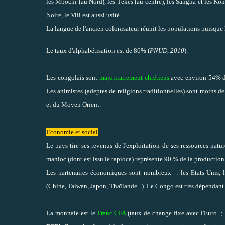
les Mbochi (au Nord), les Tékés (au centre), les Sangha et les K
Noire, le Vili est aussi usité.
La langue de l'ancien colonisateur réunit les populations puisque la
Le taux d'alphabétisation est de 86% (
PNUD, 2010
).
Les congolais sont
majoritairement chrétiens
avec environ 54% de
Les animistes (adeptes de religions traditionnelles) sont moins d
et du Moyen Orient.
Economie et social
Le pays tire ses revenus de l'exploitation de ses ressources natu
manioc (dont est issu le tapioca) représente 90 % de la production
Les partenaires économiques sont nombreux : les Etats-Unis, les
(Chine, Taiwan, Japon, Thaïlande...). Le Congo est très dépendant 
La monnaie est le
Franc CFA
(taux de change fixe avec l'Euro ; 