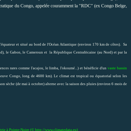
ocratique du Congo, appelée couramment la "RDC" (ex Congo Belge,
l'équateur et situé au bord de l'Océan Atlantique (environ 170 km de côtes). Sa
Sud), le Gabon, le Cameroun et la République Centrafricaine (au Nord) et par la
sences rares comme l'acajou, le limba, l'okoumé...) et bénéficie d'un
vaste bassin
 fleuve Congo, long de 4600 km). Le climat est tropical ou équatorial selon les
son sèche (de mai à octobre) alterne avec la saison des pluies (environ 6 mois de
ie à Pointe-Noire (© http://www.climatedata.eu)