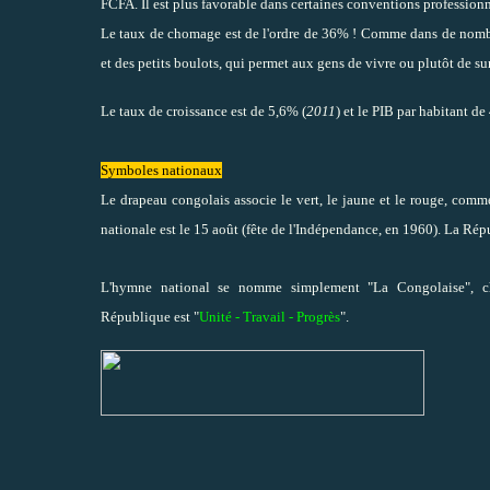
FCFA. Il est plus favorable dans certaines conventions profession
Le taux de chomage est de l'ordre de 36% ! Comme dans de nombre
et des petits boulots, qui permet aux gens de vivre ou plutôt de su
Le taux de croissance est de 5,6% (
2011
) et le PIB par habitant de
Symboles nationaux
Le drapeau congolais associe le vert, le jaune et le rouge, comme
nationale est le 15 août (fête de l'Indépendance, en 1960). La R
L'hymne national se nomme simplement "La Congolaise", cha
République est "
Unité - Travail - Progrès
".