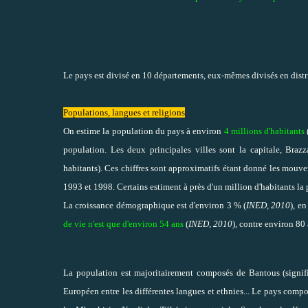
Le pays est divisé en 10 départements, eux-mêmes divisés en distr
Populations, langues et religions
On estime la population du pays à environ
4 millions d'habitants
population. Les deux principales villes sont la capitale, Braz
habitants). Ces chiffres sont approximatifs étant donné les mouve
1993 et 1998. Certains estiment à près d'un million d'habitants la
La croissance démographique est d'environ 3 % (
INED, 2010
), e
de vie n'est que d'environ 54 ans
(
INED, 2010
), contre environ 80
La population est majoritairement composés de Bantous (signifia
Européen entre les différentes langues et ethnies... Le pays comp