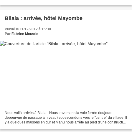
ont précédé sur le sentier....
Bilala : arrivée, hôtel Mayombe
Publié le 11/12/2012 à 15:30
Par
Fabrice Moustic
Nous voilà arrivés à Bilala ! Nous traversons la voie ferrée (toujours
dépourvue de passage à niveau) et descendons vers le "centre" du village. Il
y a quelques maisons en dur et Manu nous arrête au pied d'une construction
à étage, l'hôtel Mayombe. Hôtel...