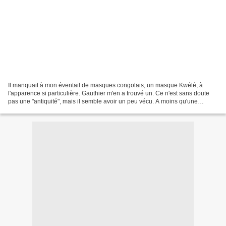
Il manquait à mon éventail de masques congolais, un masque Kwélé, à
l'apparence si particulière. Gauthier m'en a trouvé un. Ce n'est sans doute
pas une "antiquité", mais il semble avoir un peu vécu. A moins qu'une
opération de vieillissement accéléré...