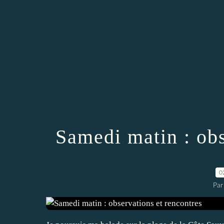
Samedi matin : obs
0
Par