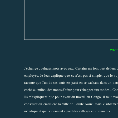
Wharf
J'échange quelques mots avec eux. Certains me font part de leur dé
employée. Je leur explique que ce n'est pas si simple, que le vo
raconte que l'un de ses amis est parti en se cachant dans un bat
caché au milieu des troncs d'arbre pour échapper aux rondes... Com
Ils m'expliquent que pour avoir du travail au Congo, il faut avo
construction émaillent la ville de Pointe-Noire, mais visibleme
m'indiquent qu'ils viennent à pied des villages environnants.