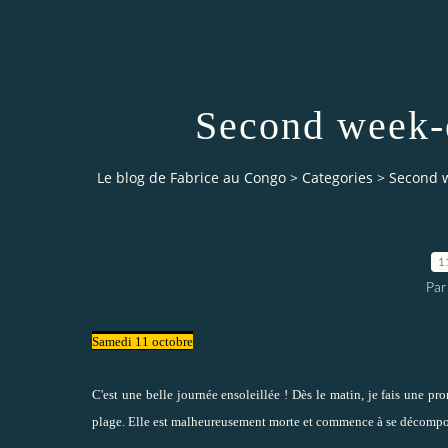
Second week-e
Le blog de Fabrice au Congo
>
Categories
>
Second w
1
Par
Samedi 11 octobre
C'est une belle journée ensoleillée ! Dès le matin, je fais une p
plage. Elle est malheureusement morte et commence à se décompos