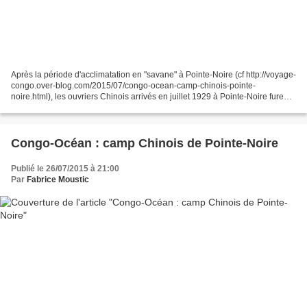
Après la période d'acclimatation en "savane" à Pointe-Noire (cf http://voyage-
congo.over-blog.com/2015/07/congo-ocean-camp-chinois-pointe-
noire.html), les ouvriers Chinois arrivés en juillet 1929 à Pointe-Noire furent
envoyés dans le Mayombe. C'était...
Congo-Océan : camp Chinois de Pointe-Noire
Publié le 26/07/2015 à 21:00
Par
Fabrice Moustic