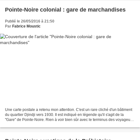
Pointe-Noire colonial : gare de marchandises
Publié le 26/05/2016 à 21:50
Par
Fabrice Moustic
Une carte postale a retenu mon attention. C'est un rare cliché d'un bâtiment
du quartier Djindji vers 1930. Il est indiqué en légende qu'il s'agit de la
"Gare" de Pointe-Noire. Rien à voir bien sûr avec le terminus des voyageurs
du Congo-Océan (CFCO),...