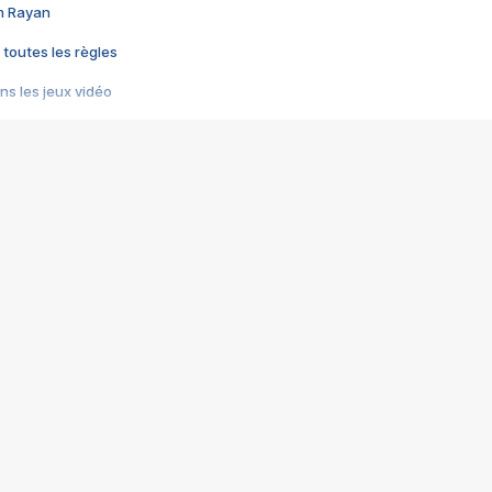
im Rayan
 toutes les règles
s les jeux vidéo
us choquant de Rockstar ? - Le scandale BULLY
e plus moche de Steam
du RÊVE tourne au CAUCHEMAR
pendant 8 heures
it… à tort
umiliés par un jeu vidéo
ire - Final Fantasy 8
ti un empire - Age of Empires
story DOFUS
tard, il crée l'un des pires jeux de tous les temps, MindsEye.