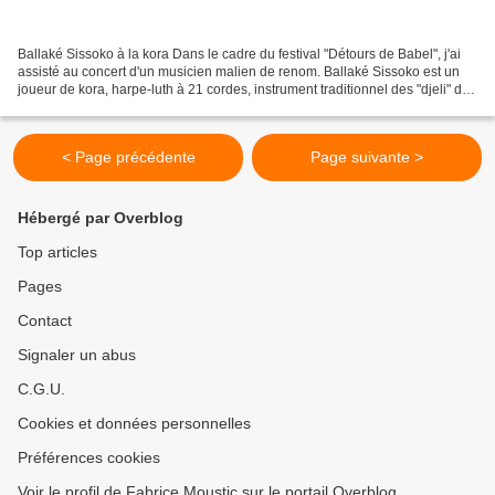
Ballaké Sissoko à la kora Dans le cadre du festival "Détours de Babel", j'ai
assisté au concert d'un musicien malien de renom. Ballaké Sissoko est un
joueur de kora, harpe-luth à 21 cordes, instrument traditionnel des "djeli" de
la culture mandingue....
< Page précédente
Page suivante >
Hébergé par Overblog
Top articles
Pages
Contact
Signaler un abus
C.G.U.
Cookies et données personnelles
Préférences cookies
Voir le profil de Fabrice Moustic sur le portail Overblog