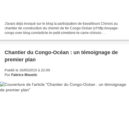
J'avais déjà évoqué sur le blog la participation de travailleurs Chinois au
chantier de construction du chemin de fer Congo-Océan (cf http://voyage-
congo.over-blog.com/article-le-petit-cimetiere-le-carre-chinois-
39193420.html). Une carte postale m'a mis...
Chantier du Congo-Océan : un témoignage de
premier plan
Publié le 16/05/2015 à 22:00
Par
Fabrice Moustic