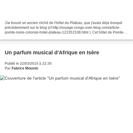
J'ai trouvé un ancien cliché de l'hôtel du Plateau, que j'avais déjà évoqué
précédemment sur le blog (cf http://voyage-congo.over-blog.com/article-
pointe-noire-colonial-hotel-plateau-122351538.html ). Cet hôtel de Pointe-
Noire, l'un des premiers de la...
Un parfum musical d'Afrique en Isère
Publié le 22/03/2015 à 22:30
Par
Fabrice Moustic