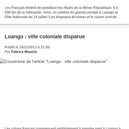
Les Français tentent de perpétuer les rituels de la IIIème République, à 6
000 km de la métropole. Ainsi, on célèbre en grande pompe à Loango la
Fête Nationale du 14 juillet ! Les drapeaux tricolores et le canon sont de
sortie. La population locale, notamment...
Loango : ville coloniale disparue
Publié le 24/11/2013 à 21:00
Par
Fabrice Moustic
Les colons français commencent véritablement à prendre pied à Loango à