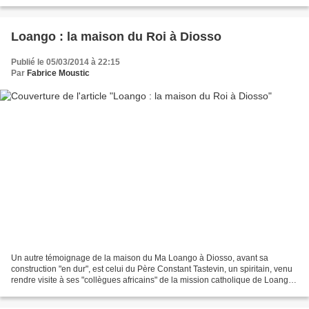
Rouberol accompagné de 8 agents de la...
Loango : la maison du Roi à Diosso
Publié le 05/03/2014 à 22:15
Par
Fabrice Moustic
Un autre témoignage de la maison du Ma Loango à Diosso, avant sa
construction "en dur", est celui du Père Constant Tastevin, un spiritain, venu
rendre visite à ses "collègues africains" de la mission catholique de Loango.
La maison du Ma Loango à Diosso...