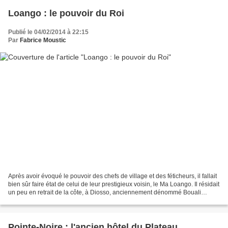
Loango : le pouvoir du Roi
Publié le 04/02/2014 à 22:15
Par
Fabrice Moustic
Après avoir évoqué le pouvoir des chefs de village et des féticheurs, il fallait
bien sûr faire état de celui de leur prestigieux voisin, le Ma Loango. Il résidait
un peu en retrait de la côte, à Diosso, anciennement dénommé Bouali
(Bwali). Le plus ancien...
Pointe-Noire : l'ancien hôtel du Plateau